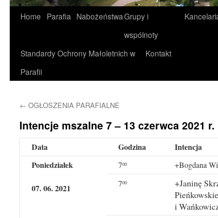
Home
Parafia
Nabożeństwa
Grupy i
Kancelari
wspólnoty
Standardy Ochrony Małoletnich w
Kontakt
Parafii
←
OGŁOSZENIA PARAFIALNE
Intencje mszalne 7 – 13 czerwca 2021 r.
Data
Godzina
Intencja
Poniedziałek
7
+Bogdana Wite
00
+Janinę Skrz
7
00
07. 06. 2021
Pieńkowski
i Wańkowic