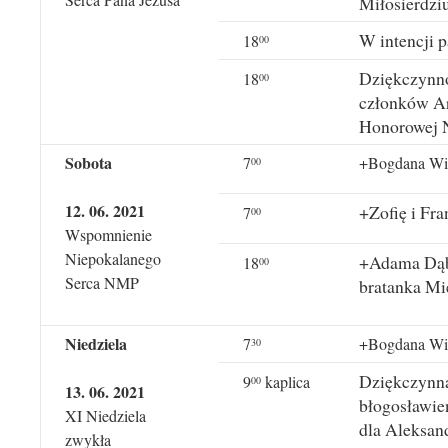
Miłosierdz
W intencji p
18
00
Dziękczynno
18
00
członków Ar
Honorowej 
Sobota
7
+Bogdana Wite
00
12. 06. 2021
+Zofię i Fr
7
00
Wspomnienie
Niepokalanego
+Adama Dąbr
18
00
Serca NMP
bratanka Mi
Niedziela
7
+Bogdana Wite
30
Dziękczynna
9
kaplica
00
13. 06. 2021
błogosławie
XI Niedziela
dla Aleksand
zwykła