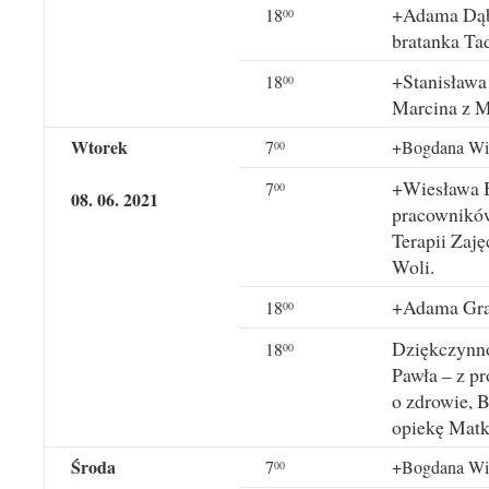
+Adama Dąbr
18
00
bratanka Ta
+Stanisława 
18
00
Marcina z M
Wtorek
7
+Bogdana Wite
00
+Wiesława B
7
00
08. 06. 2021
pracowników
Terapii Zaj
Woli.
+Adama Grab
18
00
Dziękczynno-
18
00
Pawła – z p
o zdrowie, 
opiekę Matk
Środa
7
+Bogdana Wite
00