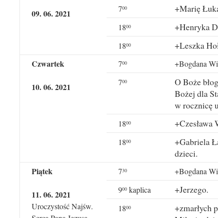
+Marię Łuka
7
00
09. 06. 2021
+Henryka Dz
18
00
+Leszka Hołd
18
00
Czwartek
7
+Bogdana Wite
00
O Boże błog
7
00
10. 06. 2021
Bożej dla St
w rocznicę 
+Czesława W
18
00
+Gabriela Ła
18
00
dzieci.
Piątek
7
+Bogdana Wite
30
+Jerzego.
9
kaplica
00
11. 06. 2021
Uroczystość Najśw.
+zmarłych 
18
00
Serca Pana Jezusa