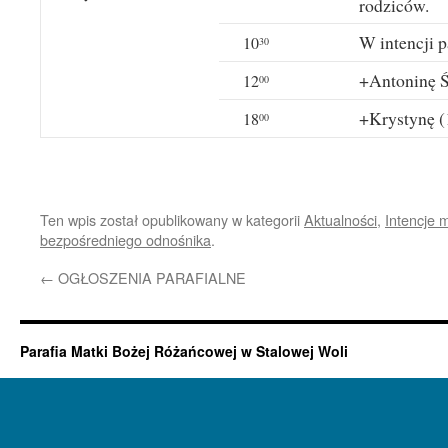
rodziców.
W intencji p
10
30
+Antoninę Ś
12
00
+Krystynę (1
18
00
Ten wpis został opublikowany w kategorii
Aktualności
,
Intencje 
bezpośredniego odnośnika
.
←
OGŁOSZENIA PARAFIALNE
Parafia Matki Bożej Różańcowej w Stalowej Woli