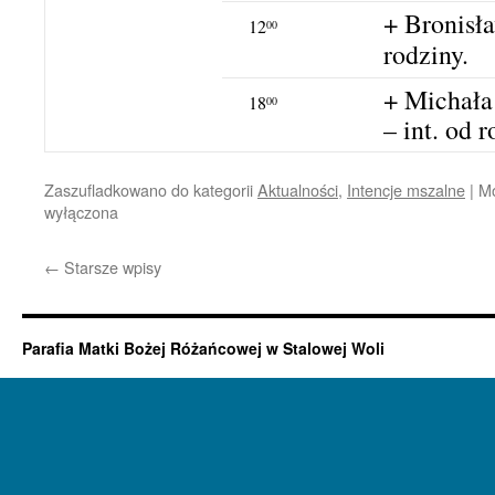
+ Bronisła
12
00
rodziny.
+ Michała
18
00
– int. od 
Zaszufladkowano do kategorii
Aktualności
,
Intencje mszalne
|
Mo
wyłączona
←
Starsze wpisy
Parafia Matki Bożej Różańcowej w Stalowej Woli