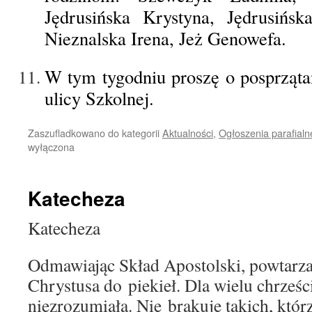
Jędrusińska Krystyna, Jędrusińsk
Nieznalska Irena, Jeż Genowefa.
W tym tygodniu proszę o posprzątan
ulicy Szkolnej.
Zaszufladkowano do kategorii
Aktualności
,
Ogłoszenia parafialn
wyłączona
Katecheza
Katecheza
Odmawiając Skład Apostolski, powtarza
Chrystusa do piekieł. Dla wielu chrześci
niezrozumiała. Nie brakuje takich, któr