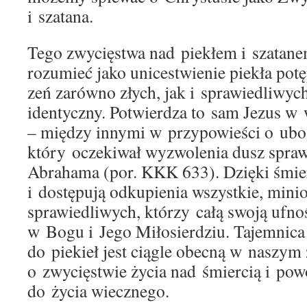
i szatana.
Tego zwycięstwa nad piekłem i szatan
rozumieć jako unicestwienie piekła pot
zeń zarówno złych, jak i sprawiedliwych.
identyczny. Potwierdza to sam Jezus w
– między innymi w przypowieści o ubo
który oczekiwał wyzwolenia dusz spraw
Abrahama (por. KKK 633). Dzięki śmier
i dostępują odkupienia wszystkie, mini
sprawiedliwych, którzy całą swoją ufnoś
w Bogu i Jego Miłosierdziu. Tajemnica 
do piekieł jest ciągle obecną w naszy
o zwycięstwie życia nad śmiercią i pow
do życia wiecznego.