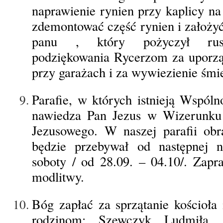
naprawienie rynien przy kaplicy na
zdemontować część rynien i założy
panu , który pożyczył rusz
podziękowania Rycerzom za uporz
przy garażach i za wywiezienie śmie
Parafie, w których istnieją Wspól
nawiedza Pan Jezus w Wizerunku 
Jezusowego. W naszej parafii ob
będzie przebywał od następnej ni
soboty / od 28.09. – 04.10/. Zapr
modlitwy.
Bóg zapłać za sprzątanie kościoła 
rodzinom: Szewczyk Ludmiła, 