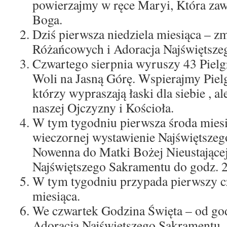
powierzajmy w ręce Maryi, Która zaw
Boga.
Dziś pierwsza niedziela miesiąca – z
Różańcowych i Adoracja Najświętsze
Czwartego sierpnia wyruszy 43 Pielg
Woli na Jasną Górę. Wspierajmy Pie
którzy wypraszają łaski dla siebie , al
naszej Ojczyzny i Kościoła.
W tym tygodniu pierwsza środa miesi
wieczornej wystawienie Najświętsze
Nowenna do Matki Bożej Nieustające
Najświętszego Sakramentu do godz. 2
W tym tygodniu przypada pierwszy cz
miesiąca.
We czwartek Godzina Święta – od god
Adoracja Najświętszego Sakramentu.