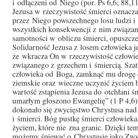
i odłączeni od Niego (por. Ps 6,6; 88,1
Jezusa w rzeczywistość śmierci oznacza
przez Niego powszechnego losu ludzi i 
wszystkich konsekwencji z nim związan
samotności w obliczu śmierci, opuszcze
Solidarność Jezusa z losem człowieka jes
że wkracza On w rzeczywistość człowi
związanego z grzechem i śmiercią. Szat
człowieka od Boga, zamknąć mu drogę d
ziemskie oraz wieczne uczynić życiem 
wartość zstąpienia Jezusa do otchłani ś
umarłym głoszono Ewangelię” (1 P 4,6)
dokonało się zwycięstwo Chrystusa nad
i śmierci. Bóg pustkę śmierci człowiek
życiem, które nie zna granic. Dzięki t
możemy śpiewać o Chrystusie jako Zwyc