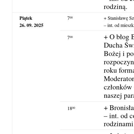
rodziną.
Piątek
7
+ Stanisławę Sz
00
26. 09. 2025
– int. od miesz
+ O błog 
7
00
Ducha Świ
Bożej i po
rozpoczy
roku form
Moderatora
członków 
naszej para
+ Bronisł
18
00
– int. od 
rodzinami