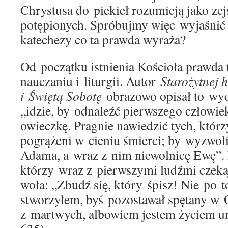
Chrystusa do piekieł rozumieją jako zej
potępionych. Spróbujmy więc wyjaśnić w
katechezy co ta prawda wyraża?
Od początku istnienia Kościoła prawda 
nauczaniu i liturgii. Autor
Starożytnej 
i Świętą Sobotę
obrazowo opisał to wyd
„idzie, by odnaleźć pierwszego człowie
owieczkę. Pragnie nawiedzić tych, którz
pogrążeni w cieniu śmierci; by wyzwol
Adama, a wraz z nim niewolnicę Ewę”.
którzy wraz z pierwszymi ludźmi czeka
woła: „Zbudź się, który śpisz! Nie po 
stworzyłem, byś pozostawał spętany w 
z martwych, albowiem jestem życiem u