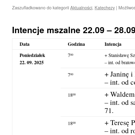
Zaszufladkowano do kategorii
Aktualności
,
Katechezy
|
Możliwo
Intencje mszalne 22.09 – 28.0
Data
Godzina
Intencja
Poniedziałek
7
+ Stanisławę Sz
00
22. 09. 2025
– int. od brato
+ Janinę i
7
00
– int. od c
+ Waldema
18
00
– int. od 
71.
+ Teresę 
18
00
– int. od 