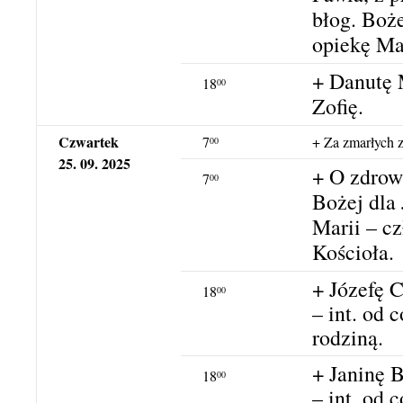
błog. Boże
opiekę Ma
+ Danutę 
18
00
Zofię.
Czwartek
7
+ Za zmarłych z
00
25. 09. 2025
+ O zdrow
7
00
Bożej dla 
Marii – 
Kościoła.
+ Józefę 
18
00
– int. od c
rodziną.
+ Janinę 
18
00
– int. od 