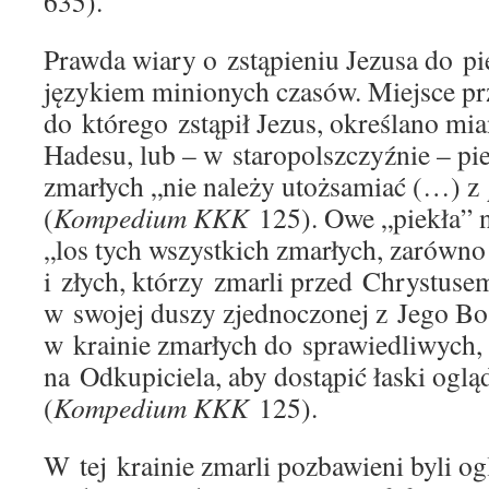
635).
Prawda wiary o zstąpieniu Jezusa do pi
językiem minionych czasów. Miejsce pr
do którego zstąpił Jezus, określano mia
Hadesu, lub – w staropolszczyźnie – pie
zmarłych „nie należy utożsamiać (…) z
(
Kompedium KKK
125). Owe „piekła” n
„los tych wszystkich zmarłych, zarówno
i złych, którzy zmarli przed Chrystuse
w swojej duszy zjednoczonej z Jego Bo
w krainie zmarłych do sprawiedliwych, 
na Odkupiciela, aby dostąpić łaski ogl
(
Kompedium KKK
125).
W tej krainie zmarli pozbawieni byli o