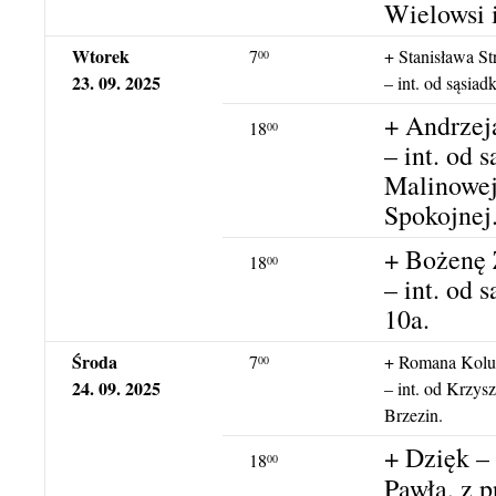
Wielowsi 
Wtorek
7
+ Stanisława S
00
23. 09. 2025
– int. od sąsia
+ Andrzej
18
00
– int. od 
Malinowej,
Spokojnej
+ Bożenę
18
00
– int. od 
10a.
Środa
7
+ Romana Kolu
00
24. 09. 2025
– int. od Krzysz
Brzezin.
+ Dzięk – 
18
00
Pawła, z p