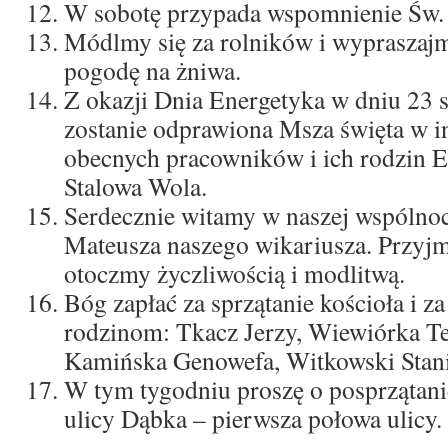
W sobotę przypada wspomnienie Św. 
Módlmy się za rolników i wypraszaj
pogodę na żniwa.
Z okazji Dnia Energetyka w dniu 23 s
zostanie odprawiona Msza święta w in
obecnych pracowników i ich rodzin E
Stalowa Wola.
Serdecznie witamy w naszej wspólnoci
Mateusza naszego wikariusza. Przyjm
otoczmy życzliwością i modlitwą.
Bóg zapłać za sprzątanie kościoła i za
rodzinom: Tkacz Jerzy, Wiewiórka Te
Kamińska Genowefa, Witkowski Stani
W tym tygodniu proszę o posprzątanie
ulicy Dąbka – pierwsza połowa ulicy.