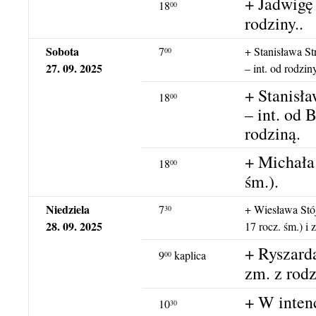
+ Jadwigę
18
00
rodziny..
Sobota
7
+ Stanisława S
00
27. 09. 2025
– int. od rodzi
+ Stanisł
18
00
– int. od 
rodziną.
+ Michała 
18
00
śm.).
Niedziela
7
+ Wiesława Stój
30
28. 09. 2025
17 rocz. śm.) i 
+ Ryszarda
9
kaplica
00
zm. z rodz
+ W intenc
10
30