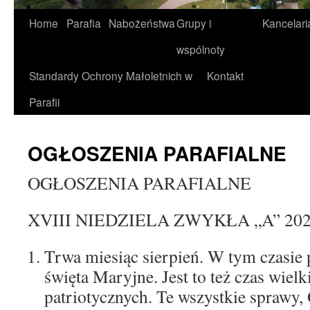
Home
Parafia
Nabożeństwa
Grupy i
Kancelari
wspólnoty
Standardy Ochrony Małoletnich w
Kontakt
Parafii
OGŁOSZENIA PARAFIALNE
OGŁOSZENIA PARAFIALNE
XVIII NIEDZIELA ZWYKŁA „A” 2026
Trwa miesiąc sierpień. W tym czasie
święta Maryjne. Jest to też czas wielk
patriotycznych. Te wszystkie sprawy,