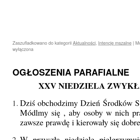
Zaszufladkowano do kategorii
Aktualności
,
Intencje mszalne
|
Mo
wyłączona
OGŁOSZENIA PARAFIALNE
XXV NIEDZIELA ZWYKŁA 
Dziś obchodzimy Dzień Środków S
Módlmy się , aby osoby w nich pr
zawsze prawdę i kierowały się dobr
W przyszłą niedzielę pielgrzymu