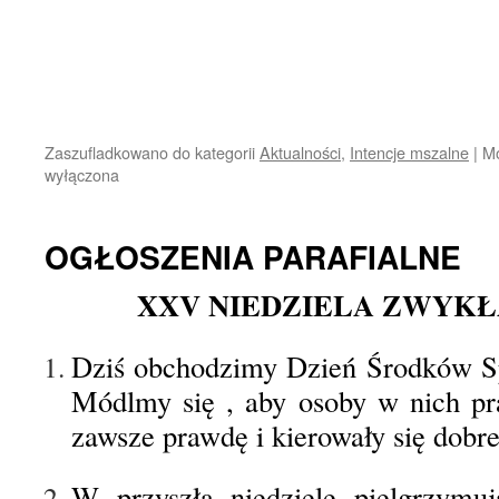
Zaszufladkowano do kategorii
Aktualności
,
Intencje mszalne
|
Mo
wyłączona
OGŁOSZENIA PARAFIALNE
XXV NIEDZIELA ZWYKŁA 
Dziś obchodzimy Dzień Środków S
Módlmy się , aby osoby w nich pr
zawsze prawdę i kierowały się dobr
W przyszłą niedzielę pielgrzymu