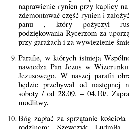
naprawienie rynien przy kaplicy na
zdemontować część rynien i założy
panu , który pożyczył rusz
podziękowania Rycerzom za uporz
przy garażach i za wywiezienie śmie
Parafie, w których istnieją Wspól
nawiedza Pan Jezus w Wizerunku 
Jezusowego. W naszej parafii ob
będzie przebywał od następnej ni
soboty / od 28.09. – 04.10/. Zapr
modlitwy.
Bóg zapłać za sprzątanie kościoła 
rodzinom: Szewczyk Ludmiła, 