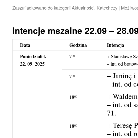
Zaszufladkowano do kategorii
Aktualności
,
Katechezy
|
Możliwo
Intencje mszalne 22.09 – 28.0
Data
Godzina
Intencja
Poniedziałek
7
+ Stanisławę Sz
00
22. 09. 2025
– int. od brato
+ Janinę i
7
00
– int. od c
+ Waldema
18
00
– int. od 
71.
+ Teresę 
18
00
– int. od 