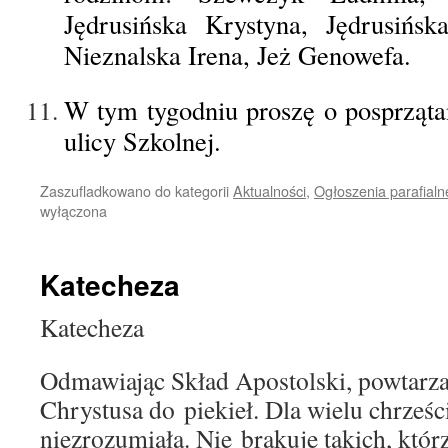
Jędrusińska Krystyna, Jędrusińsk
Nieznalska Irena, Jeż Genowefa.
W tym tygodniu proszę o posprzątan
ulicy Szkolnej.
Zaszufladkowano do kategorii
Aktualności
,
Ogłoszenia parafialn
wyłączona
Katecheza
Katecheza
Odmawiając Skład Apostolski, powtarza
Chrystusa do piekieł. Dla wielu chrześci
niezrozumiała. Nie brakuje takich, któr