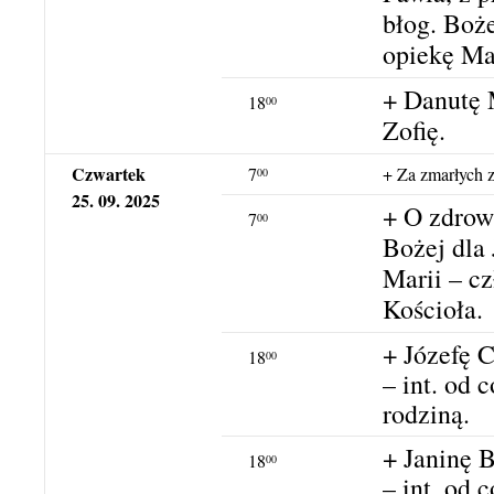
błog. Boże
opiekę Ma
+ Danutę 
18
00
Zofię.
Czwartek
7
+ Za zmarłych z
00
25. 09. 2025
+ O zdrow
7
00
Bożej dla 
Marii – 
Kościoła.
+ Józefę 
18
00
– int. od c
rodziną.
+ Janinę 
18
00
– int. od 