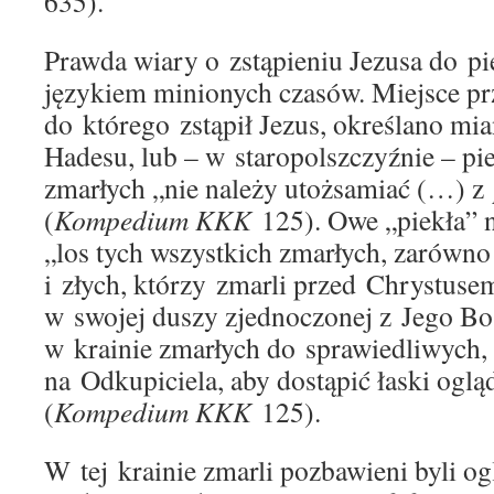
635).
Prawda wiary o zstąpieniu Jezusa do pi
językiem minionych czasów. Miejsce pr
do którego zstąpił Jezus, określano mia
Hadesu, lub – w staropolszczyźnie – pie
zmarłych „nie należy utożsamiać (…) z
(
Kompedium KKK
125). Owe „piekła” n
„los tych wszystkich zmarłych, zarówno
i złych, którzy zmarli przed Chrystuse
w swojej duszy zjednoczonej z Jego Bo
w krainie zmarłych do sprawiedliwych, 
na Odkupiciela, aby dostąpić łaski ogl
(
Kompedium KKK
125).
W tej krainie zmarli pozbawieni byli o