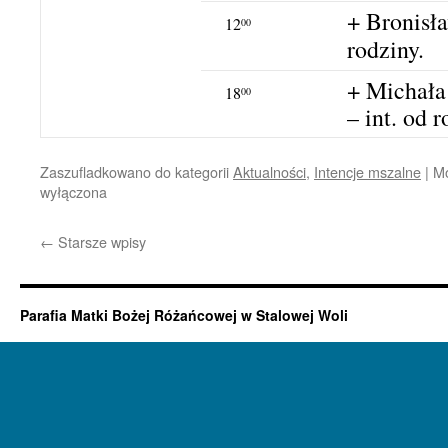
+ Bronisła
12
00
rodziny.
+ Michała
18
00
– int. od 
Zaszufladkowano do kategorii
Aktualności
,
Intencje mszalne
|
Mo
wyłączona
←
Starsze wpisy
Parafia Matki Bożej Różańcowej w Stalowej Woli