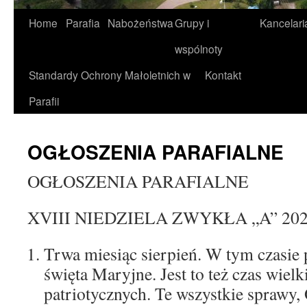
Home
Parafia
Nabożeństwa
Grupy i
Kancelari
wspólnoty
Standardy Ochrony Małoletnich w
Kontakt
Parafii
OGŁOSZENIA PARAFIALNE
OGŁOSZENIA PARAFIALNE
XVIII NIEDZIELA ZWYKŁA „A” 2026
Trwa miesiąc sierpień. W tym czasie
święta Maryjne. Jest to też czas wielk
patriotycznych. Te wszystkie sprawy,