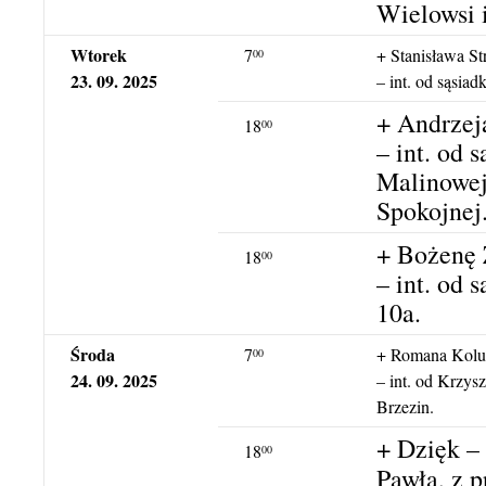
Wielowsi 
Wtorek
7
+ Stanisława S
00
23. 09. 2025
– int. od sąsia
+ Andrzej
18
00
– int. od 
Malinowej,
Spokojnej
+ Bożenę
18
00
– int. od 
10a.
Środa
7
+ Romana Kolu
00
24. 09. 2025
– int. od Krzysz
Brzezin.
+ Dzięk – 
18
00
Pawła, z p