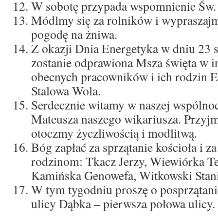
W sobotę przypada wspomnienie Św. 
Módlmy się za rolników i wypraszaj
pogodę na żniwa.
Z okazji Dnia Energetyka w dniu 23 s
zostanie odprawiona Msza święta w in
obecnych pracowników i ich rodzin E
Stalowa Wola.
Serdecznie witamy w naszej wspólnoci
Mateusza naszego wikariusza. Przyjm
otoczmy życzliwością i modlitwą.
Bóg zapłać za sprzątanie kościoła i za
rodzinom: Tkacz Jerzy, Wiewiórka Te
Kamińska Genowefa, Witkowski Stani
W tym tygodniu proszę o posprzątanie
ulicy Dąbka – pierwsza połowa ulicy.