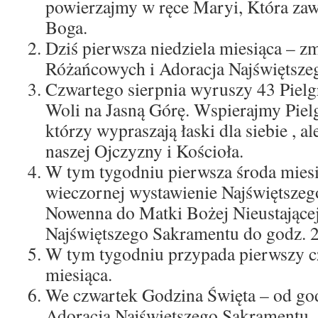
powierzajmy w ręce Maryi, Która zaw
Boga.
Dziś pierwsza niedziela miesiąca – z
Różańcowych i Adoracja Najświętsze
Czwartego sierpnia wyruszy 43 Pielg
Woli na Jasną Górę. Wspierajmy Pie
którzy wypraszają łaski dla siebie , al
naszej Ojczyzny i Kościoła.
W tym tygodniu pierwsza środa miesi
wieczornej wystawienie Najświętsze
Nowenna do Matki Bożej Nieustające
Najświętszego Sakramentu do godz. 2
W tym tygodniu przypada pierwszy cz
miesiąca.
We czwartek Godzina Święta – od god
Adoracja Najświętszego Sakramentu.