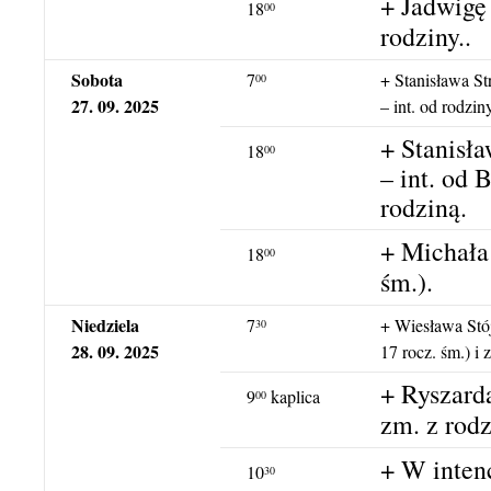
+ Jadwigę
18
00
rodziny..
Sobota
7
+ Stanisława S
00
27. 09. 2025
– int. od rodzi
+ Stanisł
18
00
– int. od 
rodziną.
+ Michała 
18
00
śm.).
Niedziela
7
+ Wiesława Stój
30
28. 09. 2025
17 rocz. śm.) i 
+ Ryszarda
9
kaplica
00
zm. z rodz
+ W intenc
10
30