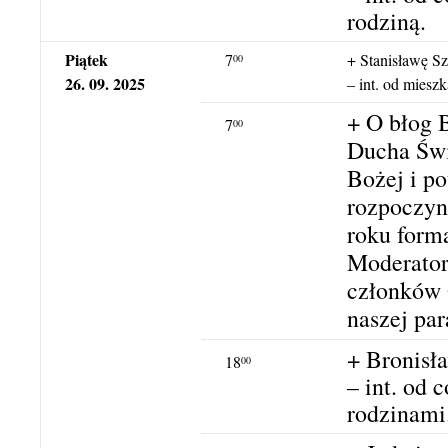
rodziną.
Piątek
7
+ Stanisławę Sz
00
26. 09. 2025
– int. od miesz
+ O błog 
7
00
Ducha Świ
Bożej i po
rozpoczy
roku form
Moderatora
członków 
naszej para
+ Bronisł
18
00
– int. od 
rodzinami