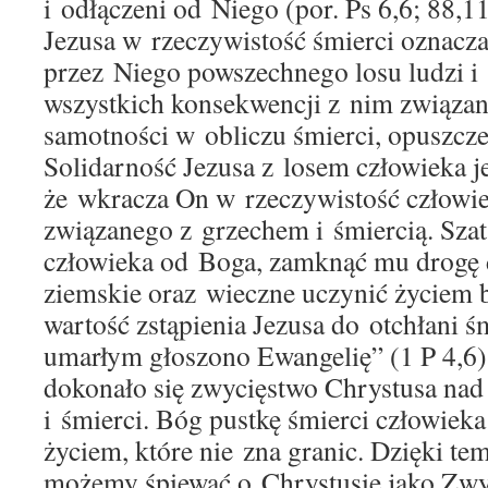
i odłączeni od Niego (por. Ps 6,6; 88,1
Jezusa w rzeczywistość śmierci oznacza
przez Niego powszechnego losu ludzi i 
wszystkich konsekwencji z nim związan
samotności w obliczu śmierci, opuszcze
Solidarność Jezusa z losem człowieka jes
że wkracza On w rzeczywistość człowi
związanego z grzechem i śmiercią. Szat
człowieka od Boga, zamknąć mu drogę d
ziemskie oraz wieczne uczynić życiem 
wartość zstąpienia Jezusa do otchłani ś
umarłym głoszono Ewangelię” (1 P 4,6)
dokonało się zwycięstwo Chrystusa nad
i śmierci. Bóg pustkę śmierci człowiek
życiem, które nie zna granic. Dzięki t
możemy śpiewać o Chrystusie jako Zwyc