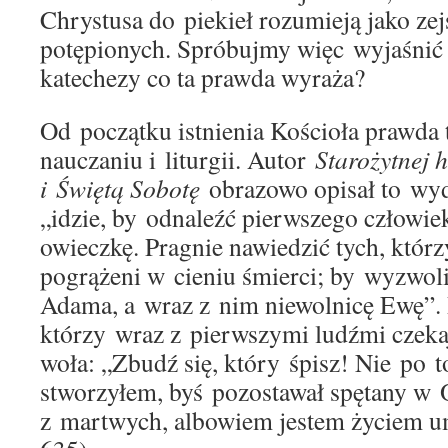
Chrystusa do piekieł rozumieją jako zej
potępionych. Spróbujmy więc wyjaśnić w
katechezy co ta prawda wyraża?
Od początku istnienia Kościoła prawda 
nauczaniu i liturgii. Autor
Starożytnej 
i Świętą Sobotę
obrazowo opisał to wyd
„idzie, by odnaleźć pierwszego człowie
owieczkę. Pragnie nawiedzić tych, którz
pogrążeni w cieniu śmierci; by wyzwol
Adama, a wraz z nim niewolnicę Ewę”.
którzy wraz z pierwszymi ludźmi czeka
woła: „Zbudź się, który śpisz! Nie po 
stworzyłem, byś pozostawał spętany w 
z martwych, albowiem jestem życiem u