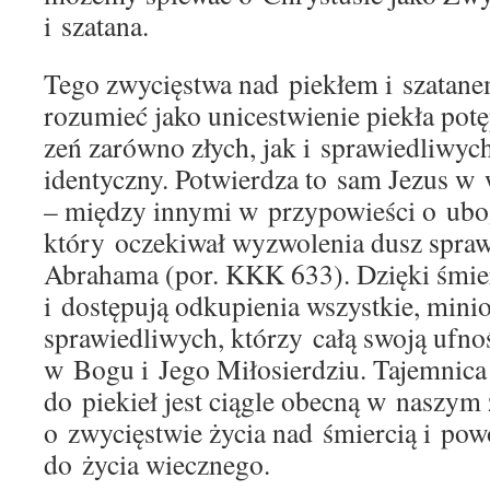
i szatana.
Tego zwycięstwa nad piekłem i szatan
rozumieć jako unicestwienie piekła pot
zeń zarówno złych, jak i sprawiedliwych.
identyczny. Potwierdza to sam Jezus w
– między innymi w przypowieści o ubo
który oczekiwał wyzwolenia dusz spraw
Abrahama (por. KKK 633). Dzięki śmier
i dostępują odkupienia wszystkie, mini
sprawiedliwych, którzy całą swoją ufnoś
w Bogu i Jego Miłosierdziu. Tajemnica 
do piekieł jest ciągle obecną w naszy
o zwycięstwie życia nad śmiercią i pow
do życia wiecznego.