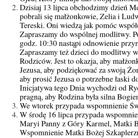
Dzisiaj 13 lipca obchodzimy dzień Mę
pobrali się małżonkowie, Zelia i Lud
Tereski. Oni wiedzą jak pomóc wsp
Zapraszamy do wspólnej modlitwy. P
godz. 10:30 nastąpi odnowienie przy
Zapraszamy też dzieci do modlitwy w 
Rodziców. Jest to okazja, aby małżon
Jezusa, aby podziękować za swoją Żo
aby prosić Jezusa o potrzebne łaski d
Inicjatywa tego Dnia wychodzi od Ry
pragną, aby Rodzina była silna Bogie
We wtorek przypada wspomnienie Św.
W środę 16 lipca przypada wspomnie
Maryi Panny z Góry Karmel, Matki B
Wspomnienie Matki Bożej Szkaplerz