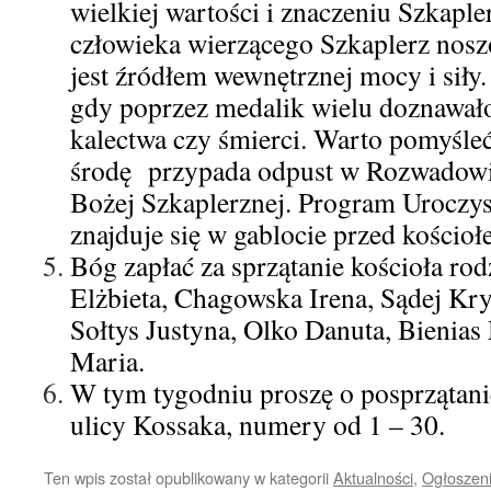
wielkiej wartości i znaczeniu Szkaple
człowieka wierzącego Szkaplerz noszo
jest źródłem wewnętrznej mocy i siły.
gdy poprzez medalik wielu doznawało
kalectwa czy śmierci. Warto pomyśle
środę przypada odpust w Rozwadowie
Bożej Szkaplerznej. Program Uroczy
znajduje się w gablocie przed kościoł
Bóg zapłać za sprzątanie kościoła ro
Elżbieta, Chagowska Irena, Sądej Kry
Sołtys Justyna, Olko Danuta, Bienias
Maria.
W tym tygodniu proszę o posprzątanie
ulicy Kossaka, numery od 1 – 30.
Ten wpis został opublikowany w kategorii
Aktualności
,
Ogłoszeni