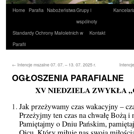
Home
Parafia
Nabożeństwa
Grupy i
Kancelari
wspólnoty
Standardy Ochrony Małoletnich w
Kontakt
Parafii
←
Intencje mszalne 07. 07. – 13. 07. 2025 r.
Intencj
OGŁOSZENIA PARAFIALNE
XV NIEDZIELA ZWYKŁA „C”
Jak przeżywamy czas wakacyjny – cz
Przeżyjmy ten czas na chwałę Bożą i 
Pamiętajmy o Dniu Pańskim, pamięt
Ojcu, Który miłuje nas swoją miłości