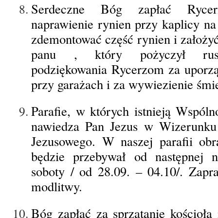
Serdeczne Bóg zapłać Ryc
naprawienie rynien przy kaplicy na
zdemontować część rynien i założy
panu , który pożyczył rusz
podziękowania Rycerzom za uporz
przy garażach i za wywiezienie śmie
Parafie, w których istnieją Wspól
nawiedza Pan Jezus w Wizerunku 
Jezusowego. W naszej parafii ob
będzie przebywał od następnej ni
soboty / od 28.09. – 04.10/. Zapr
modlitwy.
Bóg zapłać za sprzątanie kościoła 