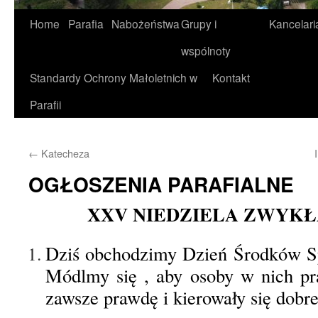
Home
Parafia
Nabożeństwa
Grupy i
Kancelari
wspólnoty
Standardy Ochrony Małoletnich w
Kontakt
Parafii
←
Katecheza
OGŁOSZENIA PARAFIALNE
XXV NIEDZIELA ZWYKŁA 
Dziś obchodzimy Dzień Środków S
Módlmy się , aby osoby w nich pr
zawsze prawdę i kierowały się dobr