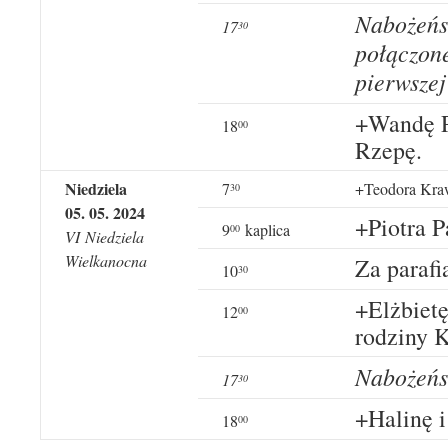
Nabożeńs
1
7
3
0
połączon
pierwszej
+Wandę P
18
00
Rzepę.
Niedziela
7
+Teodora Kraw
30
05
.
05
. 20
24
+Piotra P
9
kaplica
00
VI
Niedziela
Wielkanocna
Za parafi
10
30
+Elżbietę
12
00
rodziny 
Nabożeńs
1
7
3
0
+Halinę 
18
00