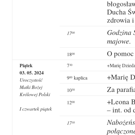
błogosła
Ducha Św
zdrowia i
Godzina 
1
7
0
0
majowe.
O pomoc 
18
00
Piątek
7
+Marię Dziedzi
30
03
.
05
. 20
24
+Marię D
9
kaplica
00
Uroczystość
Matki Bożej
Za parafi
10
30
Królowej Polski
+Leona B
12
00
– int. od
I czwartek piątek
Nabożeńs
1
7
3
0
połączon