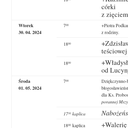
córki
z zięciem
Wtorek
7
+Piotra Podka
00
30
.
04
. 20
24
z rodziny.
+Zdzisław
18
00
teściowej
+Władysł
18
00
od Lucyny
Środa
7
Dziękczynno-b
00
01
.
05
. 20
24
błogosławieńs
dla Ks. Probo
porannej Mszy
Nabożeńs
17
kaplica
3
0
+Walerię
18
kaplica
00