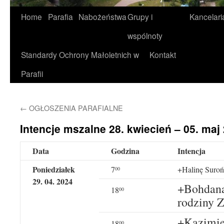
Home
Parafia
Nabożeństwa
Grupy i
Kancelari
wspólnoty
Standardy Ochrony Małoletnich w
Kontakt
Parafii
←
OGŁOSZENIA PARAFIALNE
Intencje mszalne 28. kwiecień – 05. maj 
Data
Godzina
Intencja
Poniedziałek
7
+Halinę Suroń 
00
29
.
04
. 20
24
+Bohdana 
18
00
rodziny Z
+Kazimier
18
00