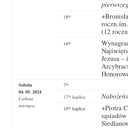
pierwszeg
+Bronisł
18
00
roczn.śm.
(12 roczn
Wynagrad
18
00
Najświęt
Jezusa – 
Arcybrac
Honorowe
Sobota
7
00
04
.
05
. 20
24
Nabożeńs
17
kaplica
3
0
I sobota
miesiąca
+Piotra C
18
kaplica
00
sąsiadów 
Siedlanow