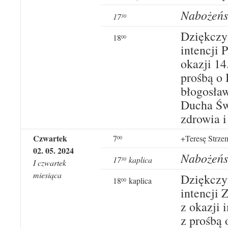
Nabożeńs
1
7
3
0
Dziękczy
18
00
intencji 
okazji 14
prośbą o
błogosła
Ducha Św
zdrowia i
Czwartek
7
+Teresę Strzem
00
02
.
05
. 20
24
Nabożeńs
17
kaplica
3
0
I czwartek
miesiąca
Dziękczy
18
kaplica
00
intencji
z okazji 
z prośbą 