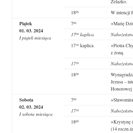
Żelazko.
18
W intencji 
00
Piątek
7
+Marię Dzi
00
01
. 0
3
. 2024
1
7
kaplica
Nabożeństw
00
I piątek miesiąca
17
kaplica
+Piotra Chy
30
z żoną.
1
7
Nabożeństw
30
18
Wynagradza
00
Jezusa – in
Honorowej
Sobota
7
+Sławomira
00
02
. 0
3
. 2024
17
Nabożeństwo
30
I
sobota
miesiąca
18
+Krystynę (
00
(14 roczn.