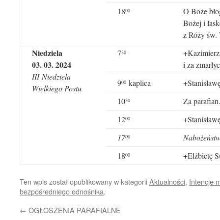
18
O Boże bło
00
Bożej i łas
z Róży św. 
Niedziela
7
+Kazimierz
30
03
. 0
3
. 2024
i za zmarł
I
II
Niedziela
9
kaplica
+Stanisławę
00
Wielkiego Postu
10
Za parafian
30
12
+Stanisławę
00
1
7
Nabożeństw
00
18
+Elżbietę S
00
Ten wpis został opublikowany w kategorii
Aktualności
,
Intencje 
bezpośredniego odnośnika
.
←
OGŁOSZENIA PARAFIALNE