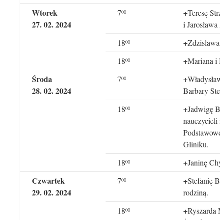
Wtorek
7
+Teresę Str
00
27.
02. 2024
i Jarosława
18
+Zdzisława 
00
18
+Mariana i
00
Środa
7
+Władysława
0
0
28
. 02. 2024
Barbary Ste
18
+Jadwigę Bo
00
nauczycieli
Podstawowej
Gliniku.
18
+Janinę Chy
00
Czwartek
7
+Stefanię B
00
29
. 02. 2024
rodziną.
18
+Ryszarda M
00