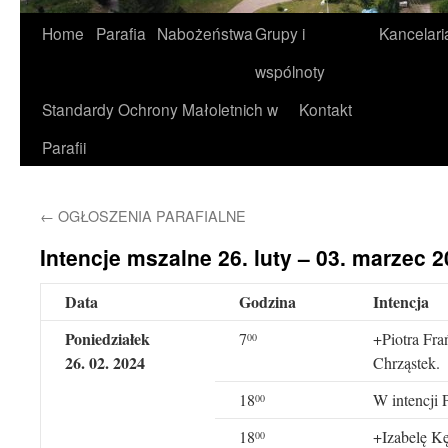
Home
Parafia
Nabożeństwa
Grupy i
Kancelari
wspólnoty
Standardy Ochrony Małoletnich w
Kontakt
Parafii
←
OGŁOSZENIA PARAFIALNE
Intencje mszalne 26. luty – 03. marzec 2
Data
Godzina
Intencja
Poniedziałek
7
+Piotra Fra
00
26.
02. 2024
Chrząstek.
18
W intencji
00
18
+Izabelę Kę
00