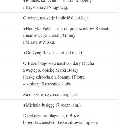
+Franciszka Dziura – int. od Marzeny
i Krystiana z Pstrągowej.
O wiarę, nadzieję i miłość dla Alicji.
+Henryka Pałka – int. od pracowników Referatu
Finansowego Urzędu Gminy
i Miasta w Nisku.
+Grażynę Bełzak – int. od matki.
O Boże błogosławieństwo, dary Ducha
Świętego, opiekę Matki Bożej
i łaskę zdrowia dla Joanny i Piotra
– z okazji 5 rocznicy ślubu.
Za dusze w czyśćcu cierpiące.
+Michała Jusięgę (7 roczn. śm.).
Dziękczynno-błagalna, o Boże
błogosławieństwo, łaskę zdrowia i opiekę