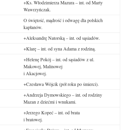
+Ks. Włodzimierza Mazura – int. od Marty
Wawrzyńczak.
O świętość, mądrość i odwagę dla polskich
kapłanów.
+Aleksandrę Natorską – int. od sąsiadów.
+Klarę – int. od syna Adama z rodziną.
+Helenę Pokój – int. od sąsiadów z ul.
Makowej, Malinowej
i Akacjowej.
+Czesława Wójcik (pół roku po śmierci).
+Andrzeja Dymowskiego – int. od rodziny
Mazan z dziećmi i wnukami.
+Jerzego Kopeć – int. od brata
i bratowej.