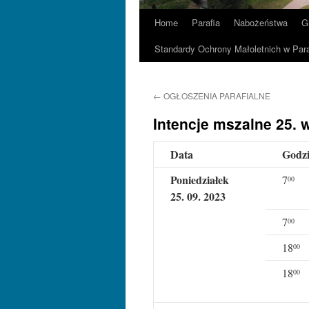
Home
Parafia
Nabożeństwa
G
Standardy Ochrony Małoletnich w Para
←
OGŁOSZENIA PARAFIALNE
Intencje mszalne 25. w
Data
Godz
Poniedziałek
7
00
25. 09. 2023
7
00
18
00
18
00