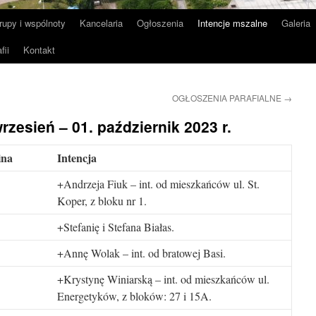
rupy i wspólnoty
Kancelaria
Ogłoszenia
Intencje mszalne
Galeria
fii
Kontakt
OGŁOSZENIA PARAFIALNE
→
rzesień – 01. październik 2023 r.
ina
Intencja
+Andrzeja Fiuk – int. od mieszkańców ul. St.
Koper, z bloku nr 1.
+Stefanię i Stefana Białas.
+Annę Wolak – int. od bratowej Basi.
+Krystynę Winiarską – int. od mieszkańców ul.
Energetyków, z bloków: 27 i 15A.