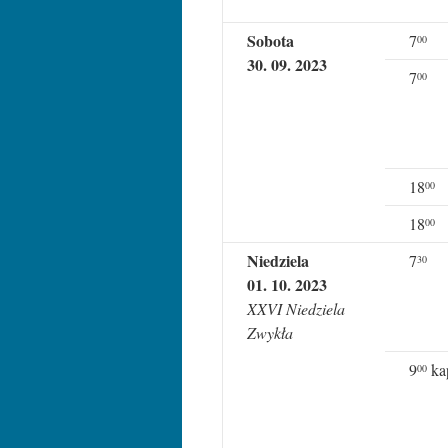
Sobota
7
00
30. 09. 2023
7
00
18
00
18
00
Niedziela
7
30
01. 10. 2023
XXVI Niedziela
Zwykła
9
kap
00