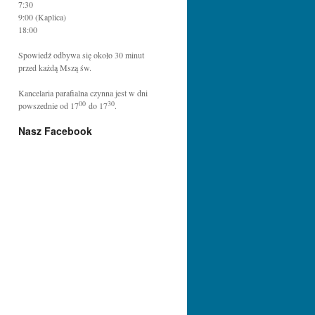
7:30
9:00 (Kaplica)
18:00
Spowiedź odbywa się około 30 minut
przed każdą Mszą św.
Kancelaria parafialna czynna jest w dni
00
30
powszednie od 17
do 17
.
Nasz Facebook