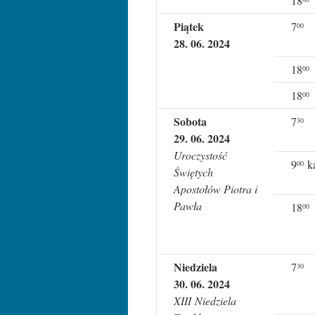
18
Piątek
7
0
0
28
. 0
6
. 202
4
18
00
18
00
Sobota
7
30
29
. 0
6
. 202
4
Uroczystość
9
ka
00
Świętych
Apostołów Piotra i
Pawła
18
00
Niedziela
7
30
30
. 0
6
. 202
4
X
III
Niedziela