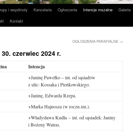
rupy i wspólnoty
Kancelaria
Ogłoszenia
Intencje mszalne
Galeria
fii
Kontakt
OGŁOSZENIA PARAFIALNE
→
 30. czerwiec 2024 r.
ina
Intencja
+Janinę Pawełko – int. od sąsiadów
z ulic: Kossaka i Pieńkowskiego.
+Janinę, Edwarda Rzepa.
+Marka Hajnosza (w roczn.śm.).
+Władysława Kudła – int. od sąsiadek: Janiny
i Bożeny Watras.