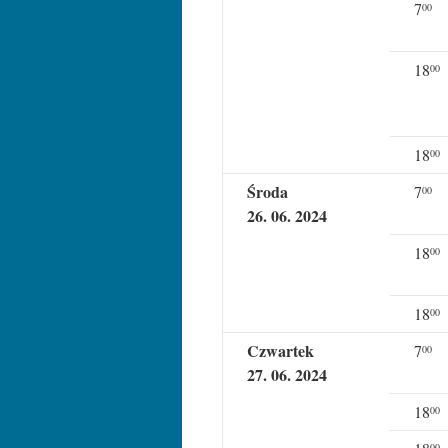
7
00
18
00
18
00
Środa
7
00
26
. 0
6
. 202
4
18
00
18
00
Czwartek
7
00
27
. 0
6
. 202
4
18
00
00