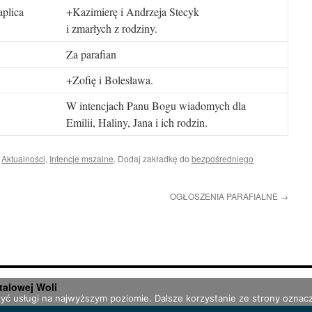
plica
+Kazimierę i Andrzeja Stecyk
i zmarłych z rodziny.
Za parafian
+Zofię i Bolesława.
W intencjach Panu Bogu wiadomych dla
Emilii, Haliny, Jana i ich rodzin.
i
Aktualności
,
Intencje mszalne
. Dodaj zakładkę do
bezpośredniego
OGŁOSZENIA PARAFIALNE
→
talowej Woli
zyć usługi na najwyższym poziomie. Dalsze korzystanie ze strony oznacz