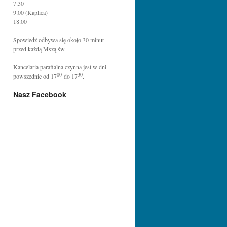
7:30
9:00 (Kaplica)
18:00
Spowiedź odbywa się około 30 minut
przed każdą Mszą św.
Kancelaria parafialna czynna jest w dni
00
30
powszednie od 17
do 17
.
Nasz Facebook