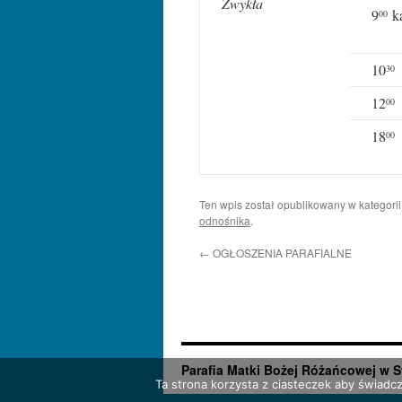
Zwykła
9
ka
00
10
30
12
00
18
00
Ten wpis został opublikowany w kategori
odnośnika
.
←
OGŁOSZENIA PARAFIALNE
Parafia Matki Bożej Różańcowej w S
Ta strona korzysta z ciasteczek aby świadc