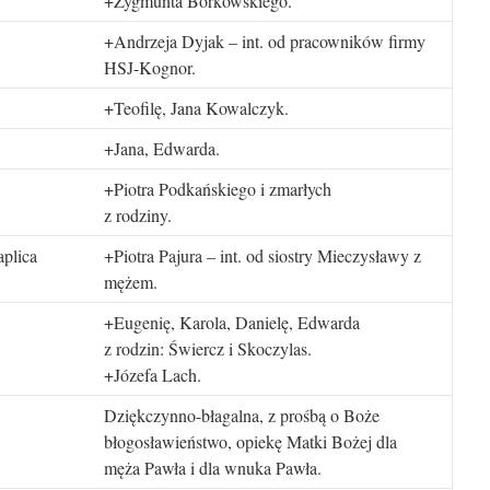
+Zygmunta Borkowskiego.
+Andrzeja Dyjak – int. od pracowników firmy
HSJ-Kognor.
+Teofilę, Jana Kowalczyk.
+Jana, Edwarda.
+Piotra Podkańskiego i zmarłych
z rodziny.
plica
+Piotra Pajura – int. od siostry Mieczysławy z
mężem.
+Eugenię, Karola, Danielę, Edwarda
z rodzin: Świercz i Skoczylas.
+Józefa Lach.
Dziękczynno-błagalna, z prośbą o Boże
błogosławieństwo, opiekę Matki Bożej dla
męża Pawła i dla wnuka Pawła.