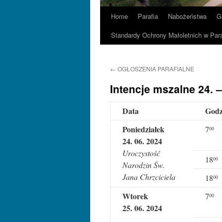
Home
Parafia
Nabożeństwa
G
Standardy Ochrony Małoletnich w Para
←
OGŁOSZENIA PARAFIALNE
Intencje mszalne 24. –
Data
Godz
Poniedziałek
7
00
24
. 0
6
. 202
4
Uroczystość
18
00
Narodzin Św.
Jana Chrzciciela
18
00
Wtorek
7
00
25
. 0
6
. 202
4