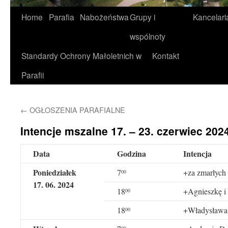
Home
Parafia
Nabożeństwa
Grupy i
Kancelari
wspólnoty
Standardy Ochrony Małoletnich w
Kontakt
Parafii
←
OGŁOSZENIA PARAFIALNE
Intencje mszalne 17. – 23. czerwiec 2024
Data
Godzina
Intencja
Poniedziałek
7
+za zmarłych
00
17
. 0
6
. 202
4
18
+Agnieszkę i
00
18
+Władysława K
00
00