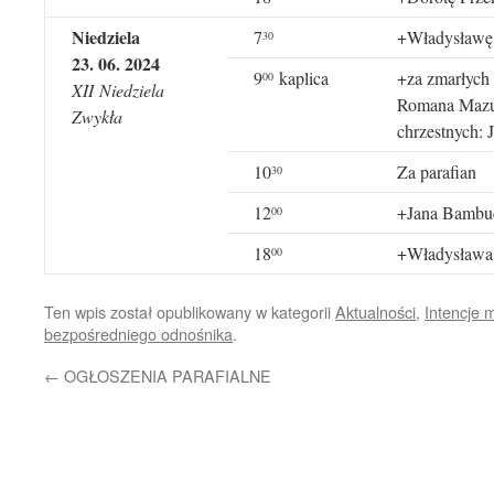
Niedziela
7
+Władysławę
30
23
. 0
6
. 202
4
9
kaplica
+za zmarłych 
00
X
II
Niedziela
Romana Mazur
Zwykła
chrzestnych: 
10
Za parafian
30
12
+Jana Bambuc
00
18
+Władysława, 
00
Ten wpis został opublikowany w kategorii
Aktualności
,
Intencje 
bezpośredniego odnośnika
.
←
OGŁOSZENIA PARAFIALNE