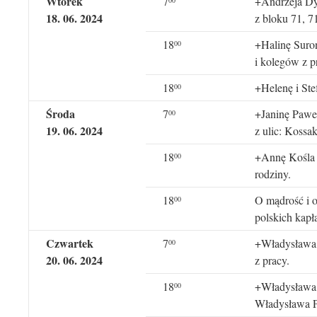
Wtorek
7
+Andrzeja Dyj
18
. 0
6
. 202
4
z bloku 71, 7
18
+Halinę Suroń
00
i kolegów z p
18
+Helenę i St
00
Środa
7
+Janinę Paweł
00
19
. 0
6
. 202
4
z ulic: Kossa
18
+Annę Kośla (
00
rodziny.
18
O mądrość i o
00
polskich kap
Czwartek
7
+Władysława 
00
20
. 0
6
. 202
4
z pracy.
18
+Władysława 
00
Władysława P