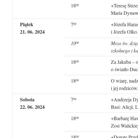
18
+Teresę Strze
00
Maria Dymow
Piątek
7
+Józefa Haras
0
0
21
. 0
6
. 202
4
i Józefa Olko.
10
Msza św. dzię
00
szkolnego i k
18
Za Jakuba – o
00
o światło Du
18
O wiarę, nadzi
00
i jej rodziców
Sobota
7
+Andrzeja Dyj
00
22
. 0
6
. 202
4
Basi: Alicji,
18
+Barbarę Hawr
00
Zosi Walickie
18
+Dorotę Prze
00