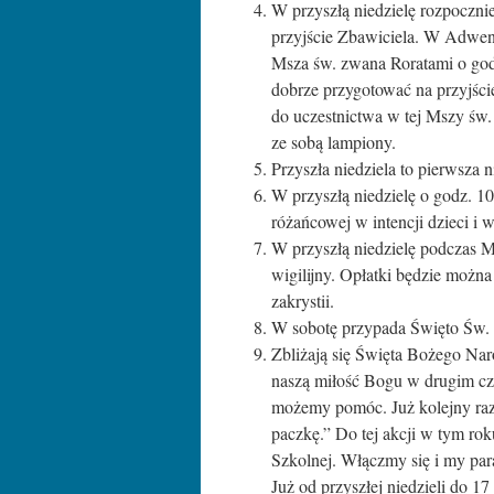
W przyszłą niedzielę rozpocznie
przyjście Zbawiciela. W Adwenc
Msza św. zwana Roratami o god
dobrze przygotować na przyjści
do uczestnictwa w tej Mszy św. 
ze sobą lampiony.
Przyszła niedziela to pierwsza
W przyszłą niedzielę o godz. 
różańcowej w intencji dzieci i 
W przyszłą niedzielę podczas M
wigilijny. Opłatki będzie można
zakrystii.
W sobotę przypada Święto Św. 
Zbliżają się Święta Bożego Na
naszą miłość Bogu w drugim cz
możemy pomóc. Już kolejny raz
paczkę.” Do tej akcji w tym rok
Szkolnej. Włączmy się i my par
Już od przyszłej niedzieli do 1