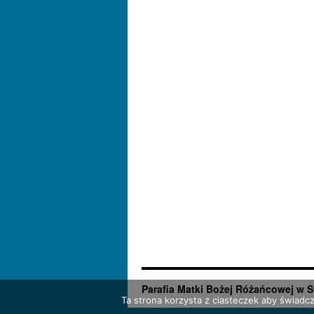
Parafia Matki Bożej Różańcowej w S
Ta strona korzysta z ciasteczek aby świadc