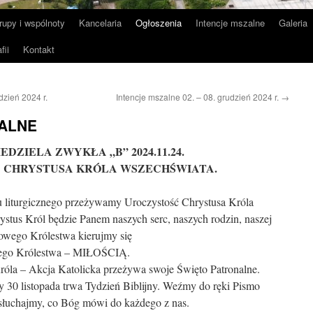
rupy i wspólnoty
Kancelaria
Ogłoszenia
Intencje mszalne
Galeria
fii
Kontakt
dzień 2024 r.
Intencje mszalne 02. – 08. grudzień 2024 r.
→
ALNE
EDZIELA ZWYKŁA „B” 2024.11.24.
 CHRYSTUSA KRÓLA WSZECHŚWIATA.
oku liturgicznego przeżywamy Uroczystość Chrystusa Króla
stus Król będzie Panem naszych serc, naszych rodzin, naszej
owego Królestwa kierujmy się
tego Królestwa – MIŁOŚCIĄ.
róla – Akcja Katolicka przeżywa swoje Święto Patronalne.
y 30 listopada trwa Tydzień Biblijny. Weźmy do ręki Pismo
osłuchajmy, co Bóg mówi do każdego z nas.