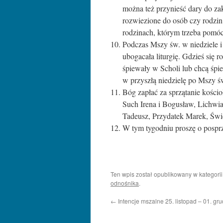
można też przynieść dary do zak
rozwiezione do osób czy rodzin
rodzinach, którym trzeba pomóc,
Podczas Mszy św. w niedziele i
ubogacała liturgię. Gdzieś się 
śpiewały w Scholi lub chcą śpi
w przyszłą niedzielę po Mszy ś
Bóg zapłać za sprzątanie kościo
Such Irena i Bogusław, Lichwiar
Tadeusz, Przydatek Marek, Świe
W tym tygodniu proszę o posprz
Ten wpis został opublikowany w kategori
odnośnika
.
←
Intencje mszalne 25. listopad – 01. gru