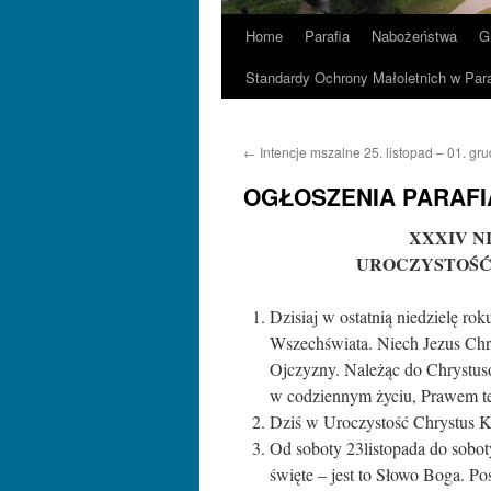
Home
Parafia
Nabożeństwa
G
Standardy Ochrony Małoletnich w Para
←
Intencje mszalne 25. listopad – 01. gru
OGŁOSZENIA PARAFI
XXXIV NI
UROCZYSTOŚĆ
Dzisiaj w ostatnią niedzielę r
Wszechświata. Niech Jezus Chry
Ojczyzny. Należąc do Chrystus
w codziennym życiu, Prawem 
Dziś w Uroczystość Chrystus K
Od soboty 23listopada do sobot
święte – jest to Słowo Boga. P