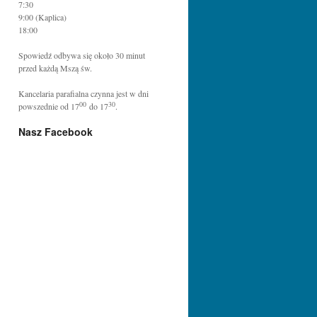
7:30
9:00 (Kaplica)
18:00
Spowiedź odbywa się około 30 minut
przed każdą Mszą św.
Kancelaria parafialna czynna jest w dni
00
30
powszednie od 17
do 17
.
Nasz Facebook