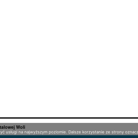
talowej Woli
zyć usługi na najwyższym poziomie. Dalsze korzystanie ze strony oznacz