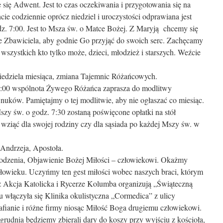
 się Adwent. Jest to czas oczekiwania i przygotowania się na
ie codziennie oprócz niedziel i uroczystości odprawiana jest
z. 7:00. Jest to Msza św. o Matce Bożej. Z Maryją chcemy się
e Zbawiciela, aby godnie Go przyjąć do swoich serc. Zachęcamy
wszystkich kto tylko może, dzieci, młodzież i starszych. Weźcie
 niedziela miesiąca, zmiana Tajemnic Różańcowych.
10:00 wspólnota Żywego Różańca zaprasza do modlitwy
wnuków. Pamiętajmy o tej modlitwie, aby nie ogłaszać co miesiąc.
szy św. o godz. 7:30 zostaną poświęcone opłatki na stół
 wziąć dla swojej rodziny czy dla sąsiada po każdej Mszy św. w
Andrzeja, Apostoła.
rodzenia, Objawienie Bożej Miłości – człowiekowi. Okażmy
łowieku. Uczyńmy ten gest miłości wobec naszych braci, którym
 Akcja Katolicka i Rycerze Kolumba organizują „Świąteczną
u włączyła się Klinika okulistyczna „Cormedica” z ulicy
afianie i różne firmy niosąc Miłość Boga drugiemu człowiekowi.
7 grudnia będziemy zbierali dary do koszy przy wyjściu z kościoła,