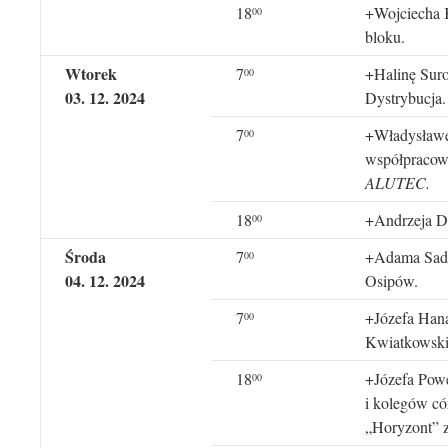
18
+Wojciecha K
00
bloku.
Wtorek
7
+Halinę Sur
00
03
.
12
. 202
4
Dystrybucja.
7
+Władysławę 
0
0
współpracow
ALUTEC.
18
+Andrzeja Dy
00
Środa
7
+Adama Sadur
00
04
.
12
. 202
4
Osipów.
7
+Józefa Hana
0
0
Kwiatkowski
18
+Józefa Powę
00
i kolegów có
„Horyzont” 