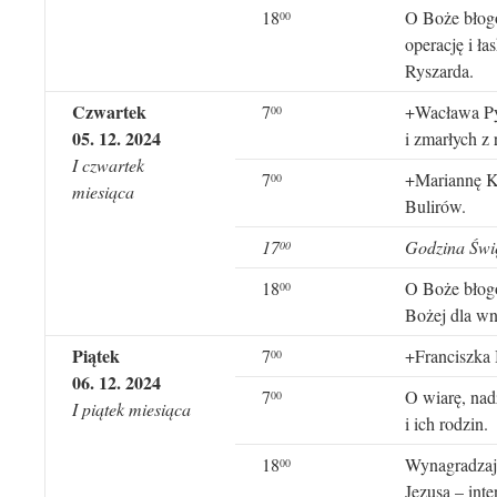
18
O Boże błogo
00
operację i ł
Ryszarda.
Czwartek
7
+Wacława Py
00
05
.
12
. 202
4
i zmarłych z 
I czwartek
7
+Mariannę Kr
0
0
miesiąca
Bulirów.
17
Godzina Świ
00
18
O Boże błogo
00
Bożej dla w
Piątek
7
+Franciszka 
00
06
.
12
. 202
4
7
O wiarę, nadz
0
0
I piątek miesiąca
i ich rodzin.
18
Wynagradzaj
00
Jezusa – int