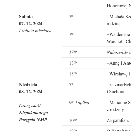
Honorowej 
Sobota
7
+Michała Sza
0
0
07
.
12
. 202
4
rodziną.
I sobota miesiąca
7
+Waldemara B
0
0
Warchoł i Ch
17
Nabożeństwo 
30
18
+Annę i Ant
00
18
+Wiesławę i 
00
Niedziela
7
+za zmarłych
30
08
.
12
. 202
4
i Suchora.
9
kaplica
+Mariannę St
00
Uroczystość
z rodziny.
Niepokalanego
Poczęcia NMP
10
Za parafian.
30
12
O Boże błogo
00