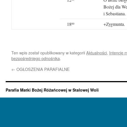
Bożej dla We
i Sebastiana.
18
+Zygmunta.
00
Ten wpis został opublikowany w kategorii
Aktualności
,
Intencje 
bezpośredniego odnośnika
.
←
OGŁOSZENIA PARAFIALNE
Parafia Matki Bożej Różańcowej w Stalowej Woli