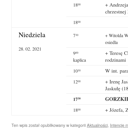
+ Andrzeja
18
00
chrzestnej
18
00
Niedziela
7
+ Witolda Wo
30
osiedla
28. 02. 2021
+ Teresę Ch
9
00
rodzinami
kaplica
W int. para
10
30
+ Irenę Ja
12
00
Jaskułę (18
GORZKI
17
30
+ Józefa, 
18
00
Ten wpis został opublikowany w kategorii
Aktualności
,
Intencje 