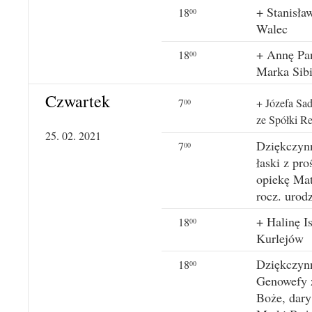
+ Stanisław
18
00
Walec
+ Annę Pan
18
00
Marka Sibi
Czwartek
7
+ Józefa Sa
00
ze Spółki R
25. 02. 2021
Dziękczynn
7
00
łaski z pr
opiekę Mat
rocz. urod
+ Halinę Is
18
00
Kurlejów
Dziękczynn
18
00
Genowefy z
Boże, dary