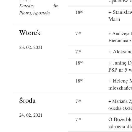
sąsiadów z
Katedry św.
+ Stanisła
18
00
Piotra, Apostoła
Marii
Wtorek
7
+ Andrzeja D
00
Hieronima z
23. 02. 2021
+ Aleksand
7
00
+ Janinę D
18
00
PSP nr 5 w
+ Helenę M
18
00
mieszkańc
Środa
7
+ Mariana Z
00
osiedla OZ
24. 02. 2021
O Boże bło
7
00
zdrowia dl