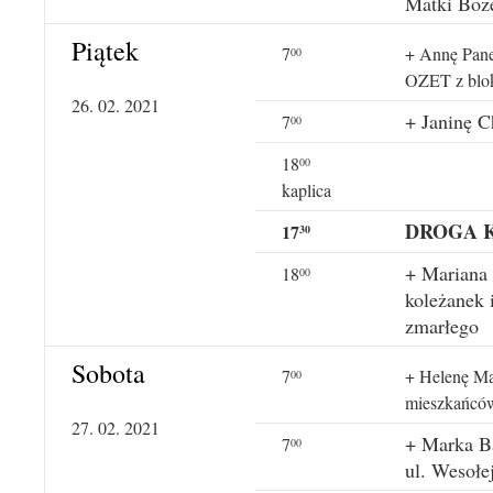
Matki Boż
Piątek
7
+ Annę Panek
00
OZET z bloku
26. 02. 2021
+ Janinę C
7
00
18
00
kaplica
DROGA 
17
30
+ Mariana 
18
00
koleżanek 
zmarłego
Sobota
7
+ Helenę Ma
00
mieszkańców
27. 02. 2021
+ Marka Ba
7
00
ul. Wesołe