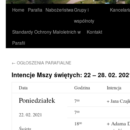
Home
Parafia
Nabożeństwa
Grupy i
Kancelari
wspólnoty
Standardy Ochrony Małoletnich w
Kontakt
Parafii
←
OGŁOSZENIA PARAFIALNE
Intencje Mszy świętych: 22 – 28. 02. 2021
Data
Godzina
Intencja
Poniedziałek
7
+ Jana Czajk
00
7
00
22. 02. 2021
+ Adama D
18
00
Święto