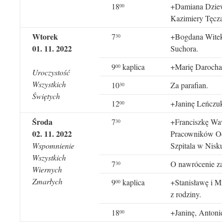
18
+Damiana Dziewi
00
Kazimiery Tęcz
Wtorek
7
+Bogdana Witek 
30
01. 11. 2022
Suchora.
9
kaplica
+Marię Darocha
00
Uroczystość
Wszystkich
10
Za parafian.
30
Świętych
12
+Janinę Leńczuk
00
Środa
7
+Franciszkę Waw
30
02. 11. 2022
Pracowników Od
Wspomnienie
Szpitala w Nisk
Wszystkich
7
O nawrócenie za
30
Wiernych
Zmarłych
9
kaplica
+Stanisławę i M
00
z rodziny.
18
+Janinę, Antoni
00