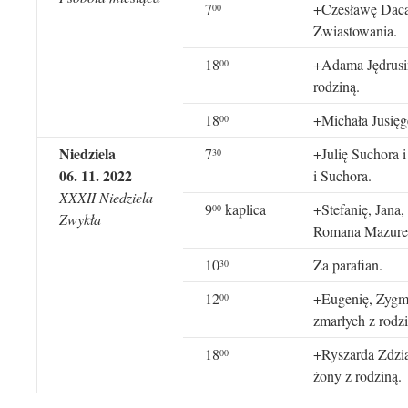
7
+Czesławę Daca 
00
Zwiastowania.
18
+Adama Jędrusińs
00
rodziną.
18
+Michała Jusięgę
00
Niedziela
7
+Julię Suchora 
30
06. 11. 2022
i Suchora.
XXXII Niedziela
9
kaplica
+Stefanię, Jana
00
Zwykła
Romana Mazure
10
Za parafian.
30
12
+Eugenię, Zygmu
00
zmarłych z rodzi
18
+Ryszarda Zdziar
00
żony z rodziną.