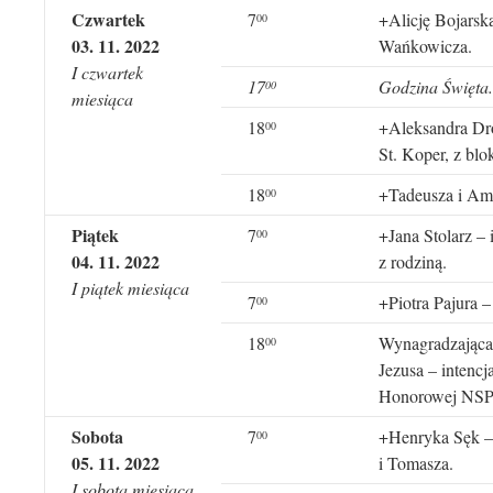
Czwartek
7
+Alicję Bojarską
00
03. 11. 2022
Wańkowicza.
I czwartek
17
Godzina Święta.
00
miesiąca
18
+Aleksandra Dro
00
St. Koper, z blo
18
+Tadeusza i Am
00
Piątek
7
+Jana Stolarz – 
00
04. 11. 2022
z rodziną.
I piątek miesiąca
7
+Piotra Pajura –
00
18
Wynagradzająca
00
Jezusa – intenc
Honorowej NSP
Sobota
7
+Henryka Sęk – 
00
05. 11. 2022
i Tomasza.
I sobota miesiąca