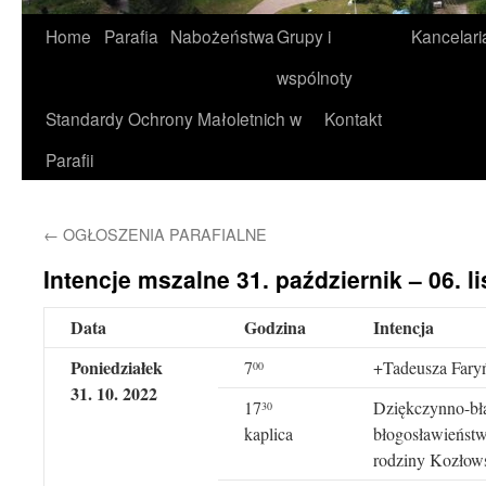
Home
Parafia
Nabożeństwa
Grupy i
Kancelari
wspólnoty
Standardy Ochrony Małoletnich w
Kontakt
Parafii
←
OGŁOSZENIA PARAFIALNE
Intencje mszalne 31. październik – 06. li
Data
Godzina
Intencja
Poniedziałek
7
+Tadeusza Faryń
00
31. 10. 2022
17
Dziękczynno-bła
30
kaplica
błogosławieństw
rodziny Kozłow