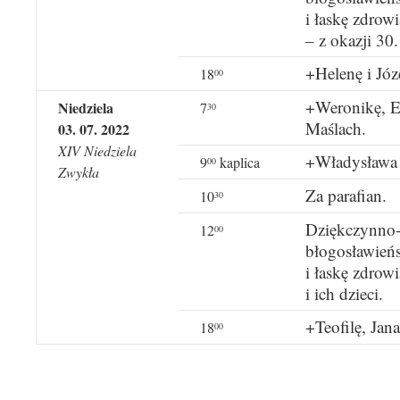
i łaskę zdrowi
– z okazji 30.
+Helenę i Józ
18
00
+Weronikę, E
Niedziela
7
30
Maślach.
03. 07. 2022
XIV Niedziela
+Władysława
9
kaplica
00
Zwykła
Za parafian.
10
30
Dziękczynno-
12
00
błogosławień
i łaskę zdrow
i ich dzieci.
+Teofilę, Jan
18
00