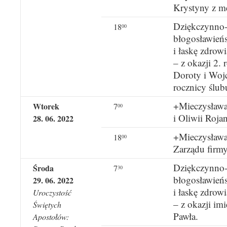
Krystyny z m
Dziękczynno-
18
00
błogosławień
i łaskę zdrow
– z okazji 2. 
Doroty i Wojc
rocznicy ślub
+Mieczysława
Wtorek
7
00
i Oliwii Rojan
28. 06. 2022
+Mieczysława 
18
00
Zarządu fir
Dziękczynno-
Środa
7
30
błogosławień
29. 06. 2022
i łaskę zdrow
Uroczystość
– z okazji im
Świętych
Pawła.
Apostołów: