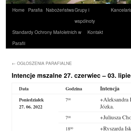
Home
Parafia
Nabożeństwa
Grupy i
Kancelari
wspólnoty
Standardy Ochrony Małoletnich w
Kontakt
Parafii
←
OGŁOSZENIA PARAFIALNE
Intencje mszalne 27. czerwiec – 03. lipie
Intencja
Data
Godzina
+Aleksandra D
Poniedziałek
7
00
Józka.
27. 06. 2022
+Juliusza Cho
7
00
+Ryszarda Iskr
18
00