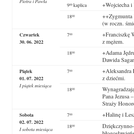
Piotra i Pawła
+Wojciecha i
9
kaplica
00
++Zygmunta 
18
00
(w roczn. śmie
+Franciszkę W
Czwartek
7
00
z mężem.
30. 06. 2022
+Adama Jędru
18
00
Dawida Saga
+Aleksandra 
Piątek
7
00
z dziećmi.
01. 07. 2022
I piątek miesiąca
Wynagradzają
18
00
Pana Jezusa –
Straży Honor
+Halinę i Le
Sobota
7
00
02. 07. 2022
Dziękczynno-
18
00
I sobota miesiąca
błogosławień