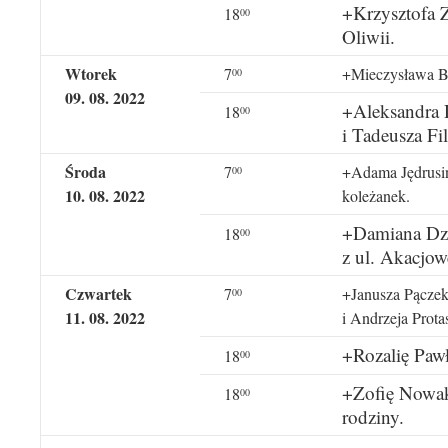
+Krzysztofa Z
18
00
Oliwii.
Wtorek
7
+Mieczysława Bu
00
09. 08. 2022
+Aleksandra 
18
00
i Tadeusza Fil
Środa
7
+Adama Jędrusiń
00
10. 08. 2022
koleżanek.
+Damiana Dzi
18
00
z ul. Akacjow
Czwartek
7
+Janusza Pączek
00
11. 08. 2022
i Andrzeja Prota
+Rozalię Pawł
18
00
+Zofię Nowak
18
00
rodziny.