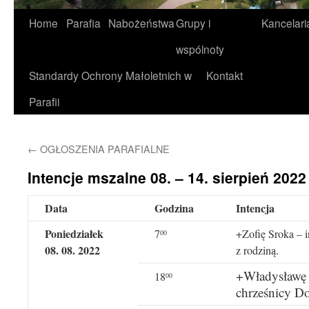
Home
Parafia
Nabożeństwa
Grupy i
Kancelari
wspólnoty
Standardy Ochrony Małoletnich w
Kontakt
Parafii
←
OGŁOSZENIA PARAFIALNE
Intencje mszalne 08. – 14. sierpień 2022 
Data
Godzina
Intencja
Poniedziałek
7
+Zofię Sroka – 
00
08. 08. 2022
z rodziną.
+Władysławę P
18
00
chrześnicy Do