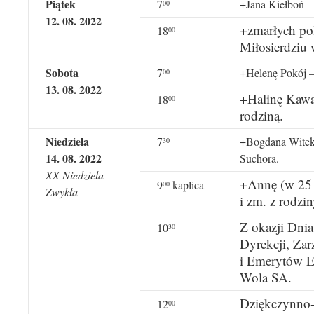
Piątek
7
+Jana Kiełboń – 
00
12. 08. 2022
+zmarłych p
18
00
Miłosierdziu
Sobota
7
+Helenę Pokój – 
00
13. 08. 2022
+Halinę Kawal
18
00
rodziną.
Niedziela
7
+Bogdana Witek 
30
14. 08. 2022
Suchora.
XX Niedziela
+Annę (w 25 
9
kaplica
00
Zwykła
i zm. z rodzin
Z okazji Dnia
10
30
Dyrekcji, Za
i Emerytów E
Wola SA.
Dziękczynno-b
12
00