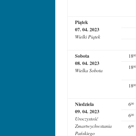
Piątek
07. 04. 2023
Wielki Piątek
Sobota
18
0
08. 04. 2023
18
0
Wielka Sobota
18
0
Niedziela
6
00
09. 04. 2023
6
00
Uroczystość
Zmartwychwstania
6
00
Pańskiego