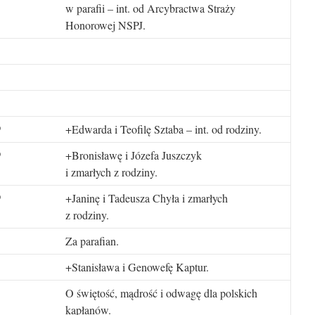
w parafii – int. od Arcybractwa Straży
Honorowej NSPJ.
+Edwarda i Teofilę Sztaba – int. od rodziny.
0
+Bronisławę i Józefa Juszczyk
0
i zmarłych z rodziny.
+Janinę i Tadeusza Chyła i zmarłych
0
z rodziny.
Za parafian.
+Stanisława i Genowefę Kaptur.
O świętość, mądrość i odwagę dla polskich
kapłanów.