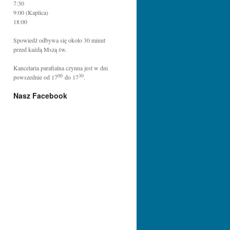
7:30
9:00 (Kaplica)
18:00
Spowiedź odbywa się około 30 minut
przed każdą Mszą św.
Kancelaria parafialna czynna jest w dni
00
30
powszednie od 17
do 17
.
Nasz Facebook