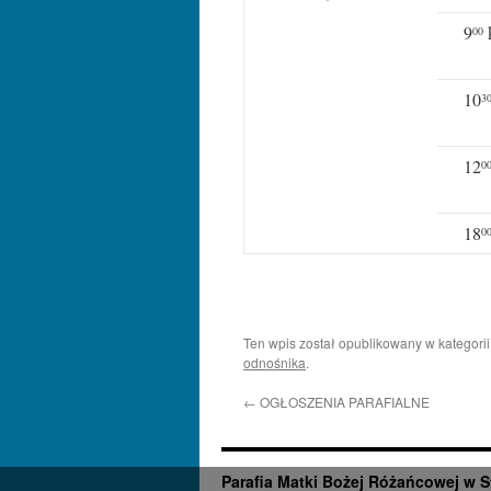
9
k
00
10
3
12
0
18
0
Ten wpis został opublikowany w kategori
odnośnika
.
←
OGŁOSZENIA PARAFIALNE
Parafia Matki Bożej Różańcowej w S