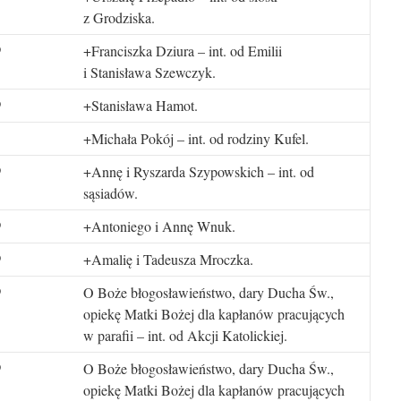
z Grodziska.
+Franciszka Dziura – int. od Emilii
0
i Stanisława Szewczyk.
+Stanisława Hamot.
0
+Michała Pokój – int. od rodziny Kufel.
+Annę i Ryszarda Szypowskich – int. od
0
sąsiadów.
+Antoniego i Annę Wnuk.
0
+Amalię i Tadeusza Mroczka.
0
O Boże błogosławieństwo, dary Ducha Św.,
0
opiekę Matki Bożej dla kapłanów pracujących
w parafii – int. od Akcji Katolickiej.
O Boże błogosławieństwo, dary Ducha Św.,
0
opiekę Matki Bożej dla kapłanów pracujących