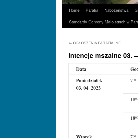
Home
Parafia
Nabożeństwa
G
Standardy Ochrony Małoletnich w Para
←
OGŁOSZENIA PARAFIALNE
Intencje mszalne 03. –
Data
God
Poniedziałek
7
00
03. 04. 2023
18
0
18
0
Wtorek
7
00