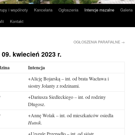
rupy i wspólnoty
Kancelaria
Ogłoszenia
Intencje mszalne
Galeria
fii
Kontakt
OGŁOSZENIA PARAFIALNE
→
 09. kwiecień 2023 r.
zina
Intencja
+Alicję Bojarską – int. od brata Wacława i
siostry Jolanty z rodzinami.
+Dariusza Siedleckiego – int. od rodziny
0
Długosz.
+Annę Wolak – int. od mieszkańców osiedla
0
Hutnik.
+Urszulę Przepadło – int. od sióstr