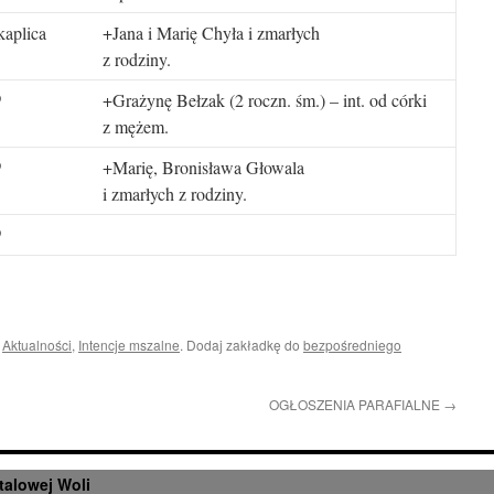
aplica
+Jana i Marię Chyła i zmarłych
z rodziny.
+Grażynę Bełzak (2 roczn. śm.) – int. od córki
0
z mężem.
+Marię, Bronisława Głowala
0
i zmarłych z rodziny.
0
i
Aktualności
,
Intencje mszalne
. Dodaj zakładkę do
bezpośredniego
OGŁOSZENIA PARAFIALNE
→
talowej Woli