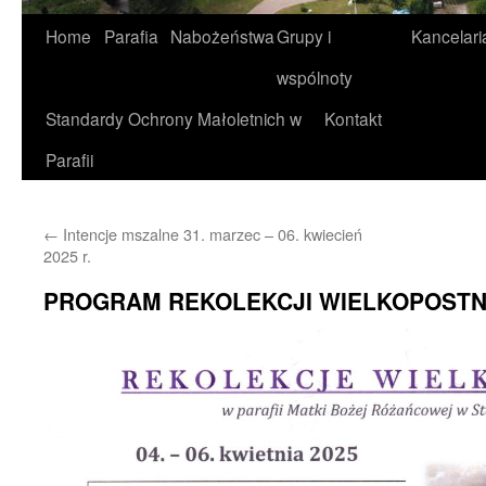
Home
Parafia
Nabożeństwa
Grupy i
Kancelari
wspólnoty
Standardy Ochrony Małoletnich w
Kontakt
Parafii
←
Intencje mszalne 31. marzec – 06. kwiecień
2025 r.
PROGRAM REKOLEKCJI WIELKOPOST