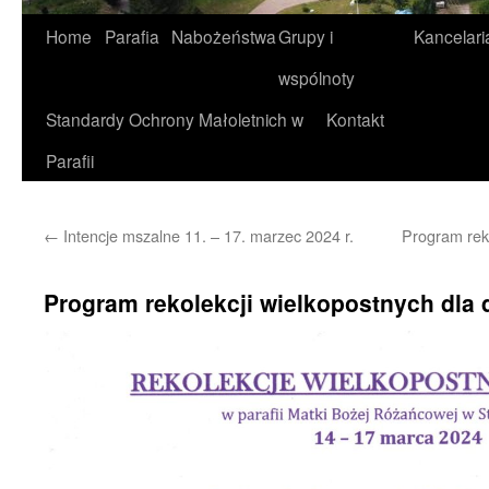
Home
Parafia
Nabożeństwa
Grupy i
Kancelari
wspólnoty
Standardy Ochrony Małoletnich w
Kontakt
Parafii
←
Intencje mszalne 11. – 17. marzec 2024 r.
Program reko
Program rekolekcji wielkopostnych dla d