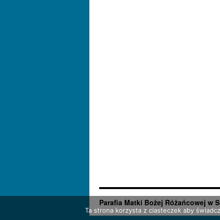
Parafia Matki Bożej Różańcowej w S
Ta strona korzysta z ciasteczek aby świadc