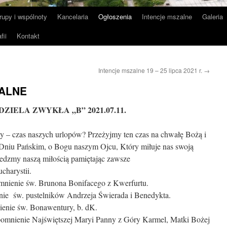
rupy i wspólnoty
Kancelaria
Ogłoszenia
Intencje mszalne
Galeria
fii
Kontakt
Intencje mszalne 19 – 25 lipca 2021 r.
→
ALNE
DZIELA ZWYKŁA „B” 2021.07.11.
 – czas naszych urlopów? Przeżyjmy ten czas na chwałę Bożą i
 Dniu Pańskim, o Bogu naszym Ojcu, Który miłuje nas swoją
edzmy naszą miłością pamiętając zawsze
charystii.
mnienie św. Brunona Bonifacego z Kwerfurtu.
ie św. pustelników Andrzeja Świerada i Benedykta.
enie św. Bonawentury, b. dK.
pomnienie Najświętszej Maryi Panny z Góry Karmel, Matki Bożej