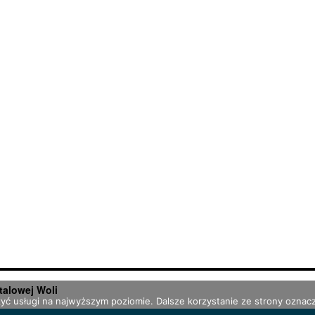
talowej Woli
zyć usługi na najwyższym poziomie. Dalsze korzystanie ze strony oznacz