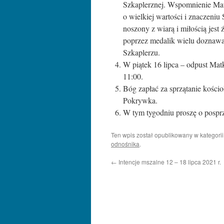
Szkaplerznej. Wspomnienie Ma
o wielkiej wartości i znaczeniu
noszony z wiarą i miłością jest
poprzez medalik wielu doznawał
Szkaplerzu.
W piątek 16 lipca – odpust Ma
11:00.
Bóg zapłać za sprzątanie kościo
Pokrywka.
W tym tygodniu proszę o posprz
Ten wpis został opublikowany w kategori
odnośnika
.
←
Intencje mszalne 12 – 18 lipca 2021 r.