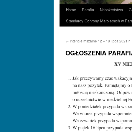
Home
Parafia
Nabożeństwa
G
Standardy Ochrony Małoletnich w Para
←
Intencje mszalne 12 – 18 lipca 2021 r.
OGŁOSZENIA PARAFI
XV NIE
Jak przeżywamy czas wakacyjny
na nasz pożytek. Pamiętajmy o
miłością nieskończoną. Odpowi
o uczestnictwie w niedzielnej Eu
W poniedziałek przypada wspo
We wtorek przypada wspomnien
We czwartek przypada wspomni
W piątek 16 lipca przypada ws