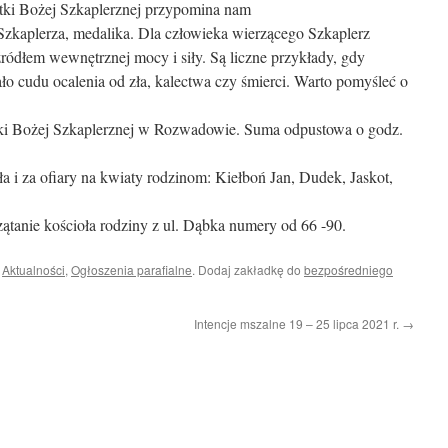
tki Bożej Szkaplerznej przypomina nam
 Szkaplerza, medalika. Dla człowieka wierzącego Szkaplerz
 źródłem wewnętrznej mocy i siły. Są liczne przykłady, gdy
o cudu ocalenia od zła, kalectwa czy śmierci. Warto pomyśleć o
tki Bożej Szkaplerznej w Rozwadowie. Suma odpustowa o godz.
ła i za ofiary na kwiaty rodzinom: Kiełboń Jan, Dudek, Jaskot,
ątanie kościoła rodziny z ul. Dąbka numery od 66 -90.
i
Aktualności
,
Ogłoszenia parafialne
. Dodaj zakładkę do
bezpośredniego
Intencje mszalne 19 – 25 lipca 2021 r.
→