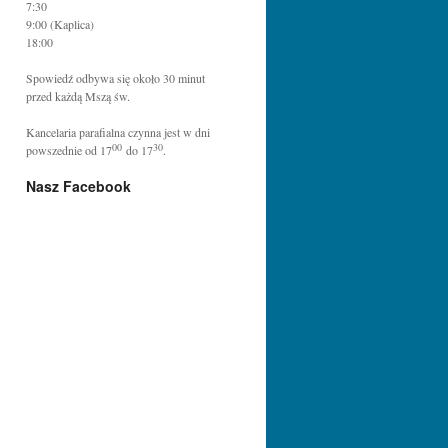
7:30
9:00 (Kaplica)
18:00
Spowiedź odbywa się około 30 minut
przed każdą Mszą św.
Kancelaria parafialna czynna jest w dni
00
30
powszednie od 17
do 17
.
Nasz Facebook