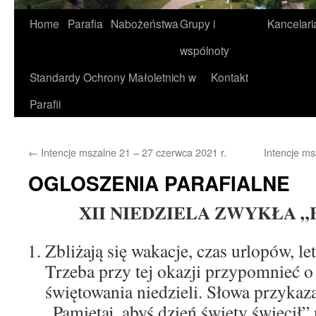
Home
Parafia
Nabożeństwa
Grupy i
Kancelari
wspólnoty
Standardy Ochrony Małoletnich w
Kontakt
Parafii
←
Intencje mszalne 21 – 27 czerwca 2021 r.
Intencje ms
OGLOSZENIA PARAFIALNE
XII NIEDZIELA ZWYKŁA „B” 
Zbliżają się wakacje, czas urlopów, 
Trzeba przy tej okazji przypomnieć 
świętowania niedzieli. Słowa przykaz
„Pamiętaj, abyś dzień święty święcił”