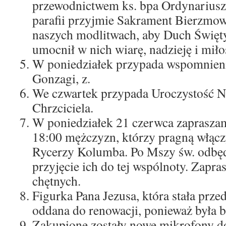
przewodnictwem ks. bpa Ordynariusza
parafii przyjmie Sakrament Bierzmow
naszych modlitwach, aby Duch Święty 
umocnił w nich wiarę, nadzieję i miło
W poniedziałek przypada wspomnieni
Gonzagi, z.
We czwartek przypada Uroczystość N
Chrzciciela.
W poniedziałek 21 czerwca zapraszam
18:00 mężczyzn, którzy pragną włącz
Rycerzy Kolumba. Po Mszy św. odbędz
przyjęcie ich do tej wspólnoty. Zapr
chętnych.
Figurka Pana Jezusa, która stała przed
oddana do renowacji, ponieważ była b
Zakupione zostały nowe mikrofony do