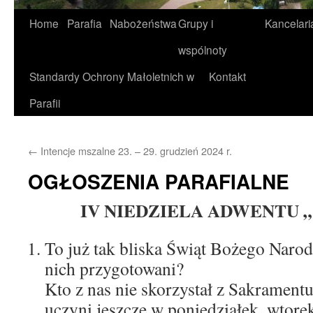
Home
Parafia
Nabożeństwa
Grupy i
Kancelari
wspólnoty
Standardy Ochrony Małoletnich w
Kontakt
Parafii
←
Intencje mszalne 23. – 29. grudzień 2024 r.
OGŁOSZENIA PARAFIALNE
IV NIEDZIELA ADWENTU „C”
To już tak bliska Świąt Bożego Narod
nich przygotowani?
Kto z nas nie skorzystał z Sakramentu
uczyni jeszcze w poniedziałek, wtore