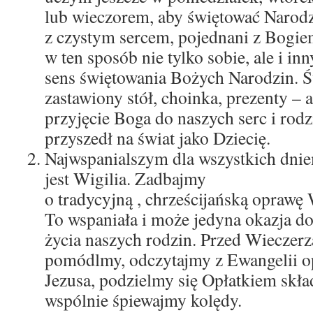
lub wieczorem, aby świętować Narodz
z czystym sercem, pojednani z Bogi
w ten sposób nie tylko sobie, ale i i
sens świętowania Bożych Narodzin. Św
zastawiony stół, choinka, prezenty – 
przyjęcie Boga do naszych serc i rodz
przyszedł na świat jako Dziecię.
Najwspanialszym dla wszystkich dni
jest Wigilia. Zadbajmy
o tradycyjną , chrześcijańską oprawę 
To wspaniała i może jedyna okazja do
życia naszych rodzin. Przed Wieczerz
pomódlmy, odczytajmy z Ewangelii o
Jezusa, podzielmy się Opłatkiem skład
wspólnie śpiewajmy kolędy.