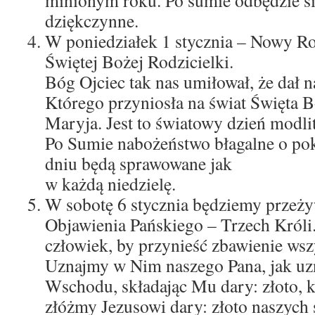
minionym roku. Po sumie odbędzie s
dziękczynne.
W poniedziałek 1 stycznia – Nowy R
Świętej Bożej Rodzicielki.
Bóg Ojciec tak nas umiłował, że dał
Którego przyniosła na świat Święta B
Maryja. Jest to światowy dzień modli
Po Sumie nabożeństwo błagalne o po
dniu będą sprawowane jak
w każdą niedzielę.
W sobotę 6 stycznia będziemy przeż
Objawienia Pańskiego – Trzech Króli.
człowiek, by przynieść zbawienie ws
Uznajmy w Nim naszego Pana, jak uz
Wschodu, składając Mu dary: złoto, k
złóżmy Jezusowi dary: złoto naszych 