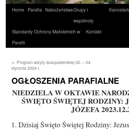
Home
Parafia
Nabożeństwa
Grupy i
Kancelari
wspólnoty
Standardy Ochrony Małoletnich w
Kontakt
Parafii
←
Program wizyty duszpasterskiej 02. – 04.
stycznia 2024 r.
OGŁOSZENIA PARAFIALNE
NIEDZIELA W OKTAWIE NAROD
ŚWIĘTO ŚWIĘTEJ RODZINY: J
JÓZEFA 2023.12.
Dzisiaj Święto Świętej Rodziny: Jezus