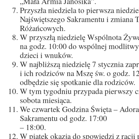
„Mała Armia Janosika”.
Przyszła niedziela to pierwsza niedzi
Najświętszego Sakramentu i zmiana 
Różańcowych.
W przyszłą niedzielę Wspólnota Żyw
na godz. 10:00 do wspólnej modlitwy
dzieci i wnuków.
W najbliższą niedzielę 7 stycznia zapr
i ich rodziców na Mszę św. o godz. 1
odbędzie się spotkanie dla rodziców.
W tym tygodniu przypada pierwszy cz
sobota miesiąca.
We czwartek Godzina Święta – Adora
Sakramentu od godz. 17:00
– 18:00.
W piątek okazja do spowiedzi z racji