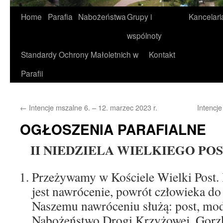
Home
Parafia
Nabożeństwa
Grupy i
Kancelari
wspólnoty
Standardy Ochrony Małoletnich w
Kontakt
Parafii
←
Intencje mszalne 6. – 12. marzec 2023 r.
Intencj
OGŁOSZENIA PARAFIALNE
II NIEDZIELA WIELKIEGO POSTU
Przeżywamy w Kościele Wielki Post. 
jest nawrócenie, powrót człowieka d
Naszemu nawróceniu służą: post, mod
Nabożeństwo Drogi Krzyżowej, Gorzki