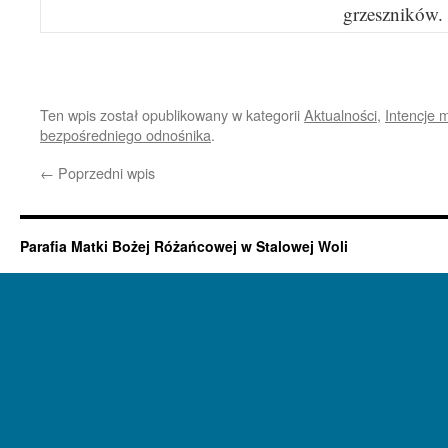
grzeszników.
Ten wpis został opublikowany w kategorii
Aktualności
,
Intencje 
bezpośredniego odnośnika
.
←
Poprzedni wpis
Parafia Matki Bożej Różańcowej w Stalowej Woli