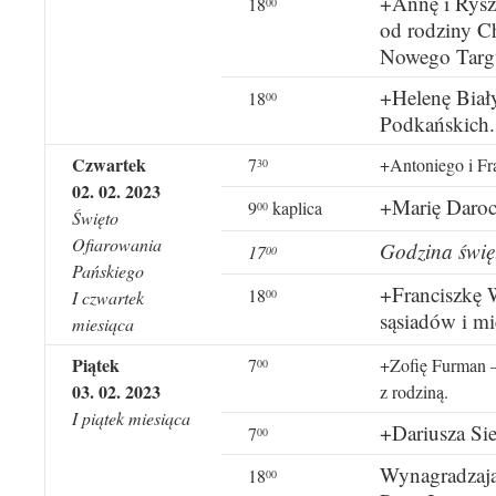
+Annę i Rysz
18
00
od rodziny C
Nowego Targu
+Helenę Biały
18
00
Podkańskich.
Czwartek
7
+Antoniego i Fr
30
02. 02. 2023
+Marię Daroc
9
kaplica
00
Święto
Ofiarowania
Godzina świę
17
00
Pańskiego
+Franciszkę 
18
00
I czwartek
sąsiadów i m
miesiąca
Piątek
7
+Zofię Furman – 
00
03. 02. 2023
z rodziną.
I piątek miesiąca
+Dariusza Sie
7
00
Wynagradzają
18
00