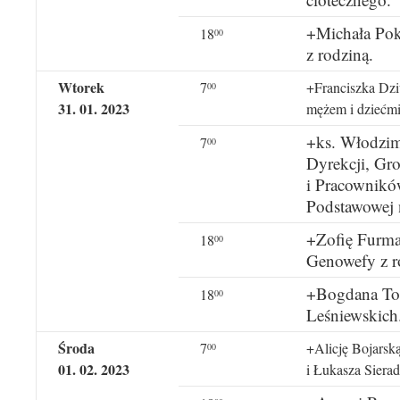
+Michała Pokó
18
00
z rodziną.
Wtorek
7
+Franciszka Dzi
00
31. 01. 2023
mężem i dziećmi
+ks. Włodzim
7
00
Dyrekcji, Gr
i Pracownikó
Podstawowej 
+Zofię Furman
18
00
Genowefy z r
+Bogdana Tofi
18
00
Leśniewskich
Środa
7
+Alicję Bojarską
00
01. 02. 2023
i Łukasza Sierad