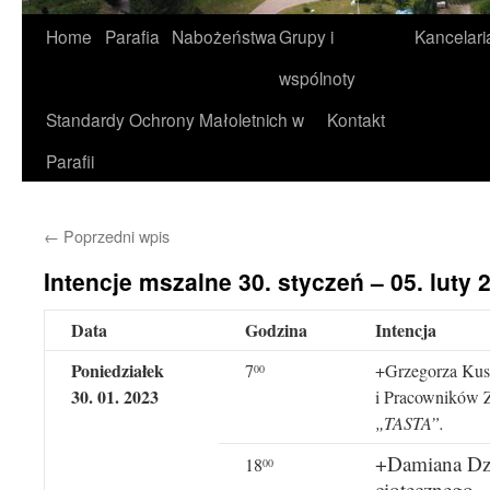
Home
Parafia
Nabożeństwa
Grupy i
Kancelari
wspólnoty
Standardy Ochrony Małoletnich w
Kontakt
Parafii
←
Poprzedni wpis
Intencje mszalne 30. styczeń – 05. luty 2
Data
Godzina
Intencja
Poniedziałek
7
+Grzegorza Kustr
00
30. 01. 2023
i Pracowników 
„TASTA”.
+Damiana Dzi
18
00
ciotecznego.