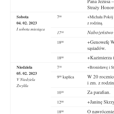
Pana Jezusa –
Straży Honor
Sobota
7
+Michała Pokój 
00
04. 02. 2023
z rodziną.
I sobota miesiąca
Nabożeństwo 
17
30
+Genowefę Wi
18
00
sąsiadów.
+Kazimierza (
18
00
Niedziela
7
+Bronisławę i St
30
05. 02. 2023
W 20 rocznicę
9
kaplica
00
V Niedziela
i zm. z rodzin
Zwykła
Za parafian.
10
30
+Janinę Skrzy
12
00
O nawrócenie
18
00