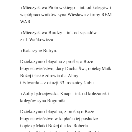
+Mieczysława Piotrowskiego – int. od kolegów i
współpracowników syna Wiesława z firmy REM-
WAR.
+Mieczysława Burdzy – int. od sąsiadów
z ul. Wańkowicza.
+Katarzynę Butryn.
Dziękczynno-błagalna z prośbą o Boże
błogosławieństwo, dary Ducha Św., opiekę Matki
Bożej i łaskę zdrowia dla Aliny
i Edwarda – z okazji 33. rocznicy ślubu.
+Zofię Jędrzejewską-Knap – int. od koleżanek i
kolegów syna Bogumiła.
Dziękczynno-błagalna, z prośbą o Boże
błogosławieństwo w kapłańskiej posłudze
i opiekę Matki Bożej dla ks. Roberta