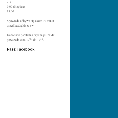
7:30
9:00 (Kaplica)
18:00
Spowiedź odbywa się około 30 minut
przed każdą Mszą św.
Kancelaria parafialna czynna jest w dni
00
30
powszednie od 17
do 17
.
Nasz Facebook