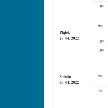
18
00
7
00
Piątek
29. 04. 2022
18
00
18
00
Sobota
7
00
30. 04. 2022
7
00