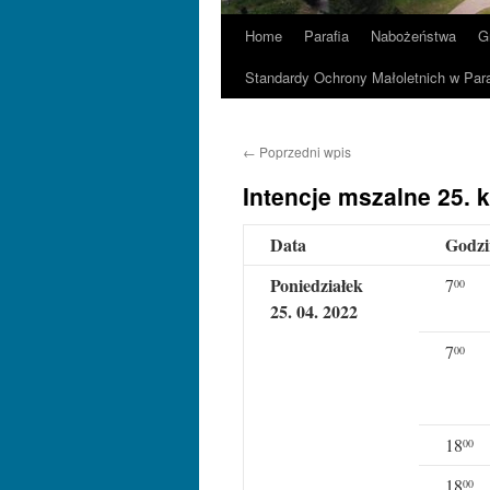
Home
Parafia
Nabożeństwa
G
Standardy Ochrony Małoletnich w Para
←
Poprzedni wpis
Intencje mszalne 25. k
Data
Godzi
Poniedziałek
7
00
25. 04. 2022
7
00
18
00
18
00