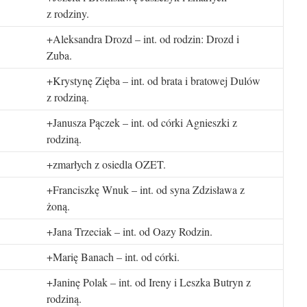
z rodziny.
+Aleksandra Drozd – int. od rodzin: Drozd i
Zuba.
+Krystynę Zięba – int. od brata i bratowej Dulów
z rodziną.
+Janusza Pączek – int. od córki Agnieszki z
rodziną.
+zmarłych z osiedla OZET.
+Franciszkę Wnuk – int. od syna Zdzisława z
żoną.
+Jana Trzeciak – int. od Oazy Rodzin.
+Marię Banach – int. od córki.
+Janinę Polak – int. od Ireny i Leszka Butryn z
rodziną.