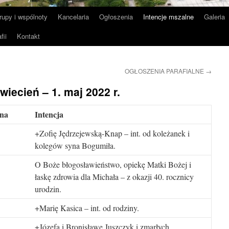
rupy i wspólnoty
Kancelaria
Ogłoszenia
Intencje mszalne
Galeria
fii
Kontakt
OGŁOSZENIA PARAFIALNE
→
wiecień – 1. maj 2022 r.
na
Intencja
+Zofię Jędrzejewską-Knap – int. od koleżanek i
kolegów syna Bogumiła.
O Boże błogosławieństwo, opiekę Matki Bożej i
łaskę zdrowia dla Michała – z okazji 40. rocznicy
urodzin.
+Marię Kasica – int. od rodziny.
+Józefa i Bronisławę Juszczyk i zmarłych