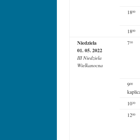
18
00
18
00
Niedziela
7
30
01. 05. 2022
III Niedziela
Wielkanocna
9
00
kaplic
10
30
12
00