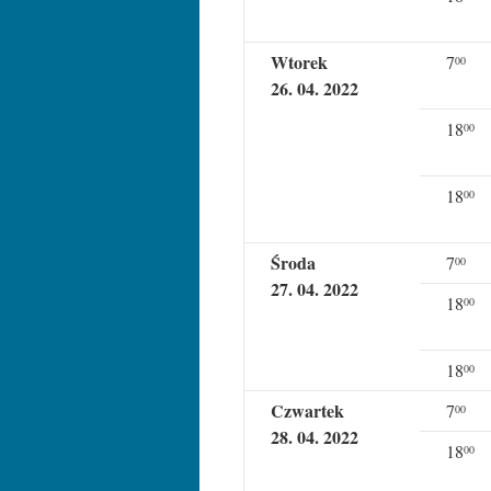
Wtorek
7
00
26. 04. 2022
18
00
18
00
Środa
7
00
27. 04. 2022
18
00
18
00
Czwartek
7
00
28. 04. 2022
18
00