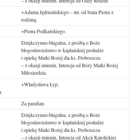
– z okazji imienin. Intencja od Oazy Rodzin.
+Adama Jędrusińskiego – int. od brata Piotra z
rodziną.
+Piotra Podkańskiego.
Dziękczynno-błagalna, z prośbą o Boże
błogosławieństwo w kapłańskiej posłudze
i opiekę Matki Bożej dla ks. Proboszcza
– z okazji imienin. Intencja od Róży Matki Bożej
Miłosierdzia.
+Władysława Łyp.
a
Za parafian.
Dziękczynno-błagalna, z prośbą o Boże
błogosławieństwo w kapłańskiej posłudze
i opiekę Matki Bożej dla ks. Proboszcza
– z okazji imienin. Intencja od Akcji Katolickiej.