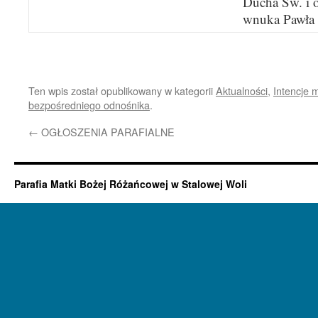
Ducha Św. i o
wnuka Pawła –
Ten wpis został opublikowany w kategorii
Aktualności
,
Intencje 
bezpośredniego odnośnika
.
←
OGŁOSZENIA PARAFIALNE
Parafia Matki Bożej Różańcowej w Stalowej Woli