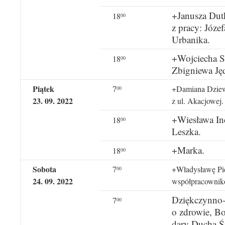
+Janusza Dut
18
00
z pracy: Józef
Urbanika.
+Wojciecha Sz
18
00
Zbigniewa Ję
Piątek
7
+Damiana Dziewi
00
23. 09. 2022
z ul. Akacjowej.
+Wiesława Ind
18
00
Leszka.
+Marka.
18
00
Sobota
7
+Władysławę Pie
00
24. 09. 2022
współpracownik
Dziękczynno-
7
00
o zdrowie, B
dary Ducha Ś