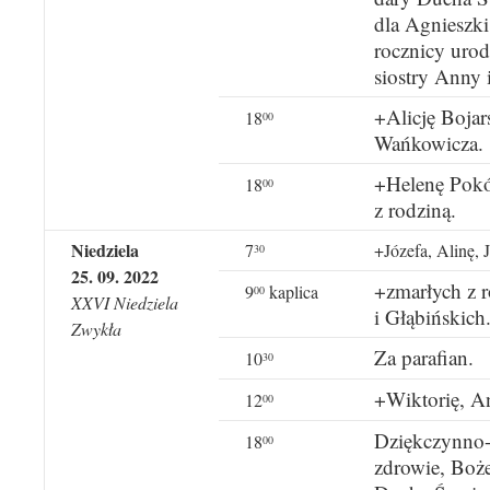
dla Agnieszki
rocznicy urod
siostry Anny 
+Alicję Bojars
18
00
Wańkowicza.
+Helenę Pokój
18
00
z rodziną.
Niedziela
7
+Józefa, Alinę, 
30
25. 09. 2022
+zmarłych z 
9
kaplica
00
XXVI Niedziela
i Głąbińskich
Zwykła
Za parafian.
10
30
+Wiktorię, An
12
00
Dziękczynno-b
18
00
zdrowie, Boż