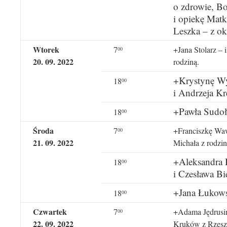
o zdrowie, B
i opiekę Matk
Leszka – z ok
Wtorek
7
+Jana Stolarz – 
00
20. 09. 2022
rodziną.
+Krystynę Wy
18
00
i Andrzeja Kr
+Pawła Sudoł 
18
00
Środa
7
+Franciszkę Waw
00
21. 09. 2022
Michała z rodzi
+Aleksandra 
18
00
i Czesława Bi
+Jana Łukowsk
18
00
Czwartek
7
+Adama Jędrusiń
00
22. 09. 2022
Kruków z Rzesz