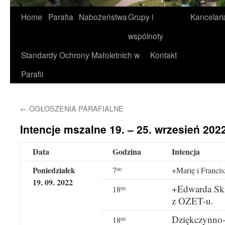
Home
Parafia
Nabożeństwa
Grupy i
Kancelari
wspólnoty
Standardy Ochrony Małoletnich w
Kontakt
Parafii
←
OGŁOSZENIA PARAFIALNE
Intencje mszalne 19. – 25. wrzesień 2022
Data
Godzina
Intencja
Poniedziałek
7
+Marię i Francis
00
19. 09. 2022
+Edwarda Ski
18
00
z OZET-u.
Dziękczynno-
18
00