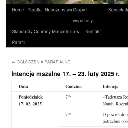
Home
Parafia
Nabożeństwa
Grupy i
Kancelari
wspólnoty
Standardy Ochrony Małoletnich w
Kontakt
Parafii
←
OGŁOSZENIA PARAFIALNE
Intencje mszalne 17. – 23. luty 2025 r.
Data
Godzina
Intencja
Poniedziałek
7
+Tadeusza Roz
0
0
17
.
0
2
. 202
5
Natalii Rozenb
7
O powrót do z
0
0
potrzebne łas