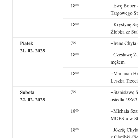
18
+Ewę Bober –
00
Targowego St
18
+Krystynę Się
00
Żłobka ze Sta
Piątek
7
+Irenę Chyła 
00
21
.
0
2
. 202
5
18
+Czesławę Żak
0
0
mężem.
18
+Mariana i He
00
Leszka Trzec
Sobota
7
+Stanisławę S
0
0
22
.
0
2
. 202
5
osiedla
OZET
18
+Michała Sza
00
MOPS-u w Sta
18
+Józefę Chyła
00
z Obróbki Cie