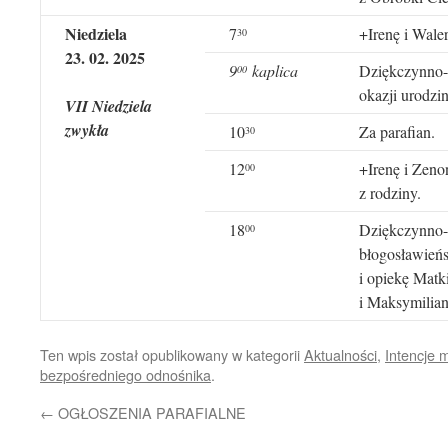
Niedziela
7
+Irenę i Waler
30
23
.
02
. 202
5
9
kaplica
Dziękczynno-b
00
okazji urodzin
VII Niedziela
zwykła
10
Za parafian.
30
12
+Irenę i Zeno
00
z rodziny.
18
Dziękczynno-b
00
błogosławieńs
i opiekę Matk
i Maksymilian
Ten wpis został opublikowany w kategorii
Aktualności
,
Intencje 
bezpośredniego odnośnika
.
←
OGŁOSZENIA PARAFIALNE