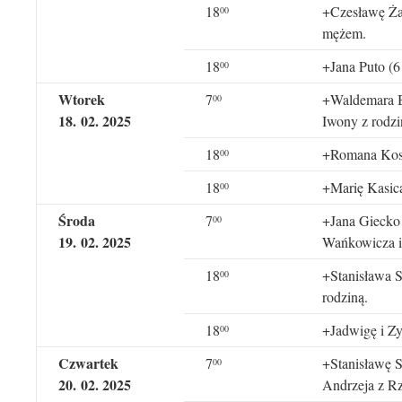
18
+Czesławę Żak
00
mężem.
18
+Jana Puto (6
00
Wtorek
7
+Waldemara B
00
18
.
0
2
. 202
5
Iwony z rodzi
18
+Romana Kostk
00
18
+Marię Kasic
00
Środa
7
+Jana Giecko –
00
19
.
0
2
. 202
5
Wańkowicza i
18
+Stanisława S
00
rodziną.
18
+Jadwigę i Z
00
Czwartek
7
+Stanisławę S
00
20
.
0
2
. 202
5
Andrzeja z R