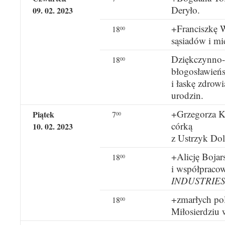
Deryło.
09. 02. 2023
+Franciszkę 
18
00
sąsiadów i m
Dziękczynno-b
18
00
błogosławieńs
i łaskę zdrow
urodzin.
+Grzegorza Ku
Piątek
7
00
córką
10. 02. 2023
z Ustrzyk Dol
+Alicję Bojar
18
00
i współprac
INDUSTRIES
+zmarłych po
18
00
Miłosierdziu