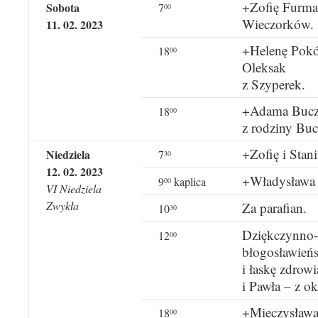
+Zofię Furman
Sobota
7
00
Wieczorków.
11. 02. 2023
+Helenę Pokój
18
00
Oleksak
z Szyperek.
+Adama Buczk
18
00
z rodziny Bu
+Zofię i Stan
Niedziela
7
30
12. 02. 2023
+Władysława
9
kaplica
00
VI Niedziela
Zwykła
Za parafian.
10
30
Dziękczynno-b
12
00
błogosławieńs
i łaskę zdrow
i Pawła – z ok
+Mieczysława 
18
00