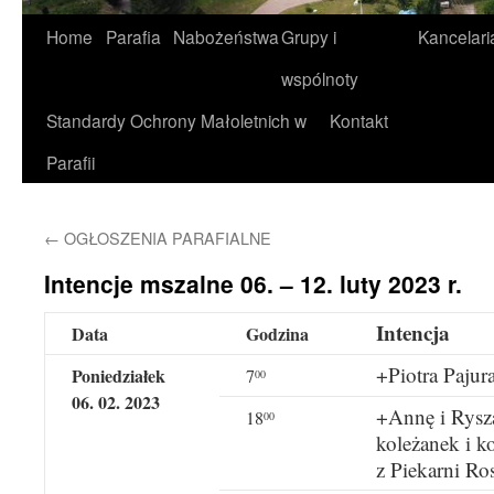
Home
Parafia
Nabożeństwa
Grupy i
Kancelari
wspólnoty
Standardy Ochrony Małoletnich w
Kontakt
Parafii
←
OGŁOSZENIA PARAFIALNE
Intencje mszalne 06. – 12. luty 2023 r.
Intencja
Data
Godzina
+Piotra Pajura
Poniedziałek
7
00
06. 02. 2023
+Annę i Rysz
18
00
koleżanek i k
z Piekarni Ro