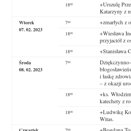
+Urszulę Prze
18
00
Katarzyny z 
+zmarłych z 
Wtorek
7
00
07. 02. 2023
+Wiesława Ind
18
00
przyjaciół z o
+Stanisława C
18
00
Dziękczynno-b
Środa
7
00
błogosławieńs
08. 02. 2023
i łaskę zdrow
– z okazji uro
+ks. Włodzimi
18
00
katechety z ro
+Ludwikę Kol
18
00
Witas.
+Bogdana Tofi
Czwartek
7
00