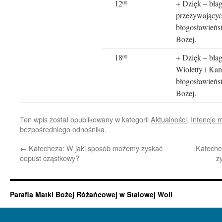
12
+ Dzięk – błag
00
przeżywających
błogosławieńs
Bożej.
18
+ Dzięk – błag
00
Wioletty i Kam
błogosławieńs
Bożej.
Ten wpis został opublikowany w kategorii
Aktualności
,
Intencje 
bezpośredniego odnośnika
.
←
Katecheza: W jaki sposób możemy zyskać
Kateche
odpust cząstkowy?
z
Parafia Matki Bożej Różańcowej w Stalowej Woli