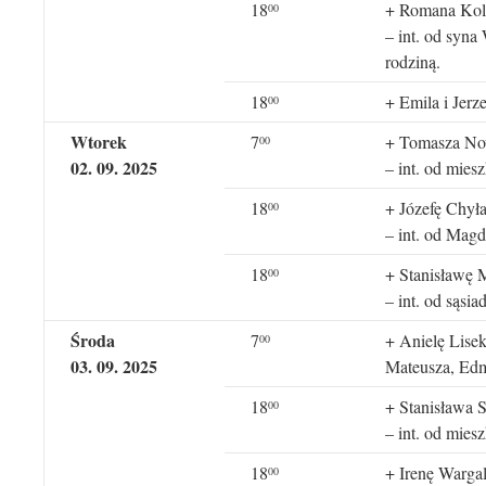
18
+ Romana Kol
00
– int. od syna
rodziną.
18
+ Emila i Jerz
00
Wtorek
7
+ Tomasza N
00
02. 09. 2025
– int. od mies
18
+ Józefę Chył
00
– int. od Magd
18
+ Stanisławę 
00
– int. od sąsia
Środa
7
+ Anielę Lisek
00
03. 09. 2025
Mateusza, Edm
18
+ Stanisława 
00
– int. od mies
18
+ Irenę Warga
00