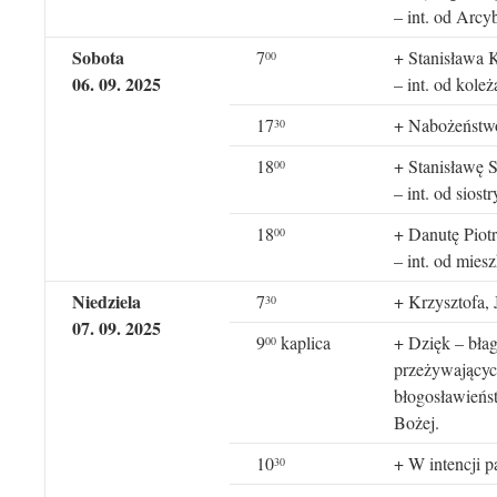
– int. od Arc
Sobota
7
+ Stanisława 
00
06. 09. 2025
– int. od kol
17
+ Nabożeństwo
30
18
+ Stanisławę 
00
– int. od siost
18
+ Danutę Piot
00
– int. od mies
Niedziela
7
+ Krzysztofa,
30
07. 09. 2025
9
kaplica
+ Dzięk – błag
00
przeżywających
błogosławieńs
Bożej.
10
+ W intencji p
30