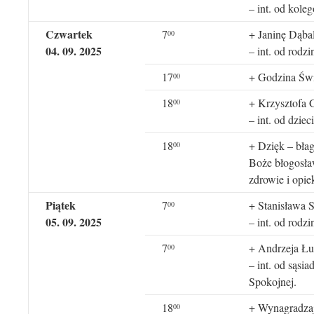
– int. od kole
Czwartek
7
+ Janinę Dąba
00
04. 09. 2025
– int. od rodzi
17
+ Godzina Świ
00
18
+ Krzysztofa 
00
– int. od dzieci
18
+ Dzięk – błag
00
Boże błogosła
zdrowie i opie
Piątek
7
+ Stanisława 
00
05. 09. 2025
– int. od rodz
7
+ Andrzeja Łu
00
– int. od sąsi
Spokojnej.
18
+ Wynagradza
00