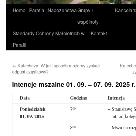
Home
Parafia
Nabożeństwa
Grupy i
Kancelari
wspólnoty
Standardy Ochrony Małoletnich w
Kontakt
Parafii
←
Katecheza: W jaki sposób możemy zyskać
Kateche
odpust cząstkowy?
z
Intencje mszalne 01. 09. – 07. 09. 2025 r.
Data
Godzina
Intencja
Poniedziałek
7
+ Stanisławę 
00
01. 09. 2025
– int. od kol
8
+ Msza na roz
00