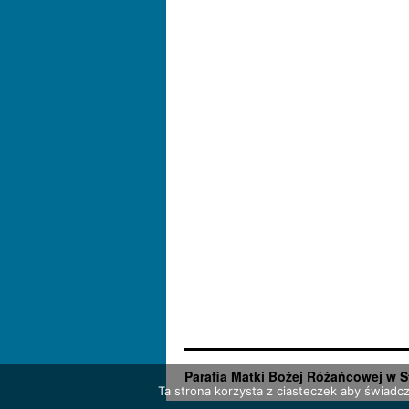
Parafia Matki Bożej Różańcowej w S
Ta strona korzysta z ciasteczek aby świadc