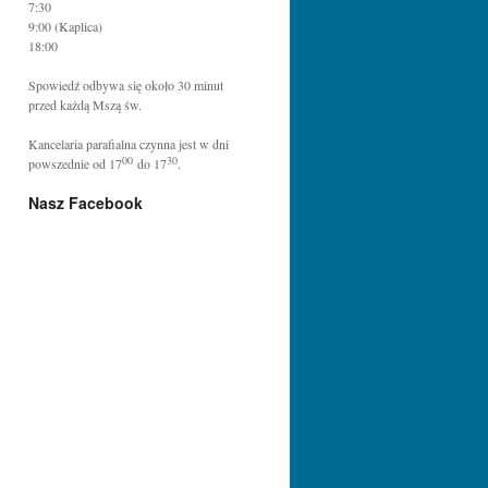
7:30
9:00 (Kaplica)
18:00
Spowiedź odbywa się około 30 minut
przed każdą Mszą św.
Kancelaria parafialna czynna jest w dni
00
30
powszednie od 17
do 17
.
Nasz Facebook