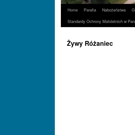
Home
Parafia
Nabożeństwa
G
Standardy Ochrony Małoletnich w Para
Żywy Różaniec