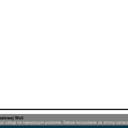
talowej Woli
zyć usługi na najwyższym poziomie. Dalsze korzystanie ze strony oznacz